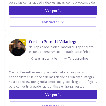
personas con ansiedad y depresión, así como problemas de
conducta y comportamiento. Desarrollo de personas
Ver perfil
maximizando su potencial y elevando su desempeño.
Estableciendo metas a corto y largo plazo, es vital para la
vida de cada uno tener su propia vision.
Contactar
Cristian Pernett Villadiego
Neuropsicoeducador Emocional | Especialista
en Relaciones Humanas | Coach Estratégico
Washingtonville
Terapia online
Cristian Pernett es neuropsicoeducador emocional y
especialista en la ciencia de las relaciones humanas. Integra
neurociencias, inteligencia emocional y coaching estratégico
para convertir la evidencia científica en herramientas
prácticas que mejoran la forma en que las personas viven,
Ver perfil
aman, lideran y se comunican. Con más de 20 años de
experiencia, acompaña a personas, parejas y líderes en
procesos de desarrollo personal y profesional. Su trabajo se
Contactar