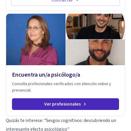
centra en la regulación emocional, las relaciones de pareja, la
comunicación efectiva y el liderazgo consciente. Su
metodología combina psicología contemporánea,
neurociencias y estrategias de cambio basadas en evidencia
para fortalecer la autoestima, desarrollar habilidades
socioemocionales y promover cambios sostenibles. Como
divulgador científico, acerca la psicología y las neurociencias
a la vida cotidiana mediante contenidos claros, rigurosos y
aplicables, con el propósito de impulsar un bienestar integral.
Encuentra un/a psicólogo/a
Consulta profesionales verificados con atención online y
presencial.
Ver profesionales
Quizás te interese:
"Sesgos cognitivos: descubriendo un
interesante efecto psicológico"