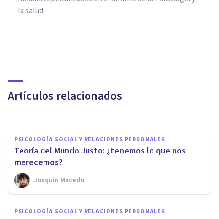
la salud.
PSICOLOGÍA SOCIAL Y RELACIONES PERSONALES
¿Qué son los estereotipos? 4
maneras en las que nos
afectan
Artículos relacionados
Adrián Triglia
PSICOLOGÍA SOCIAL Y RELACIONES PERSONALES
​Teoría del Mundo Justo: ¿tenemos lo que nos
merecemos?
Joaquín Macedo
PSICOLOGÍA SOCIAL Y RELACIONES PERSONALES
PSICOLOGÍA SOCIAL Y RELACIONES PERSONALES
Sesgo de endogrupo: qué es y