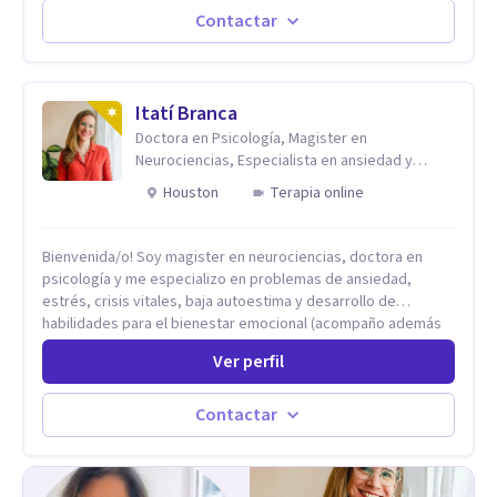
emocional, depresión, desarrollo personal, prevención del
Contactar
suicidio, crisis vitales y terapia de pareja, siempre con un
enfoque humano, ético y personalizado. Toda la atención es
100% online, lo que te permite: Recibir terapia desde la
comodidad y privacidad de tu propio espacio. Acceder a un
Itatí Branca
acompañamiento profesional sin importar en qué lugar te
Doctora en Psicología, Magister en
encuentres.
Neurociencias, Especialista en ansiedad y
mindfulness
Houston
Terapia online
Bienvenida/o! Soy magister en neurociencias, doctora en
psicología y me especializo en problemas de ansiedad,
estrés, crisis vitales, baja autoestima y desarrollo de
habilidades para el bienestar emocional (acompaño además
problemáticas como la desregulación emocional, tendencias
Ver perfil
perfeccionistas, liderazgo, problemas de sueño, depresión,
entre otras).
Contactar