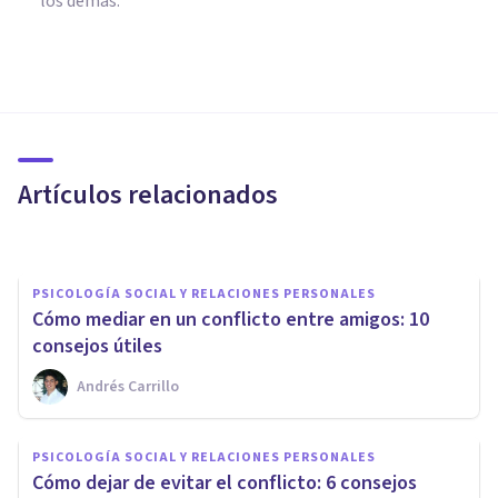
los demás.
PSICOLOGÍA SOCIAL Y RELACIONES PERSONALES
5 formas de resolver un
conflicto con eficacia
Artículos relacionados
Grecia Guzmán Martínez
PSICOLOGÍA SOCIAL Y RELACIONES PERSONALES
Cómo mediar en un conflicto entre amigos: 10
consejos útiles
Andrés Carrillo
PSICOLOGÍA SOCIAL Y RELACIONES PERSONALES
Los 5 beneficios de la
PSICOLOGÍA SOCIAL Y RELACIONES PERSONALES
comunicación asertiva en las
Cómo dejar de evitar el conflicto: 6 consejos