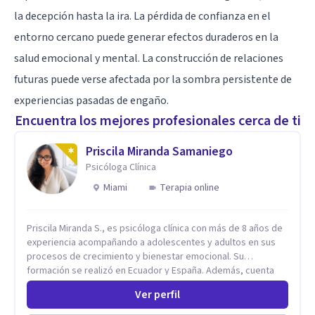
la decepción hasta la ira. La pérdida de confianza en el
entorno cercano puede generar efectos duraderos en la
salud emocional y mental. La construcción de relaciones
futuras puede verse afectada por la sombra persistente de
experiencias pasadas de engaño.
Encuentra los mejores profesionales cerca de ti
Priscila Miranda Samaniego
Psicóloga Clínica
Miami
Terapia online
Priscila Miranda S., es psicóloga clínica con más de 8 años de
experiencia acompañando a adolescentes y adultos en sus
procesos de crecimiento y bienestar emocional. Su
formación se realizó en Ecuador y España. Además, cuenta
con un Máster en Psicooncología (INEFOC) y diversos
Ver perfil
diplomados que respaldan su práctica profesional. Se
especializo en ansiedad, autoestima, dependencia