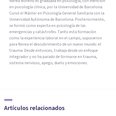
Nerea Moreno es graduada en psicología, con mención
en psicología clínica, por la Universidad de Barcelona.
Cursó el Máster en Psicología General Sanitaria con la
Universidad Autónoma de Barcelona. Posteriormente,
se formó como experta en psicología de las
emergencias y catástrofes. Tanto esta formación
como la experiencia laboral en el campo, supusieron
para Nerea el descubrimiento de un nuevo mundo: el
trauma. Desde entonces, trabaja desde un enfoque
integrador y no ha parado de formarse en trauma,
sistema nervioso, apego, duelo y emociones.
PSICOLOGÍA SOCIAL Y RELACIONES PERSONALES
Las personas más felices
tienden a gastar más dinero
Artículos relacionados
Nerea Moreno