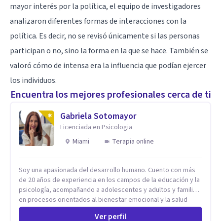
mayor interés por la política, el equipo de investigadores
analizaron diferentes formas de interacciones con la
política. Es decir, no se revisó únicamente si las personas
participan o no, sino la forma en la que se hace. También se
valoró cómo de intensa era la influencia que podían ejercer
los individuos.
Encuentra los mejores profesionales cerca de ti
Gabriela Sotomayor
Licenciada en Psicologia
Miami
Terapia online
Soy una apasionada del desarrollo humano. Cuento con más
de 20 años de experiencia en los campos de la educación y la
psicología, acompañando a adolescentes y adultos y familias
en procesos orientados al bienestar emocional y la salud
mental. Mi visión es contribuir, a través de mi trabajo, a que
Ver perfil
las personas accedan a una vida más digna, plena y con