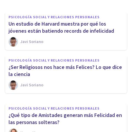
PSICOLOGÍA SOCIAL Y RELACIONES PERSONALES
Un estudio de Harvard muestra por qué los
jóvenes están batiendo records de infelicidad
Javi Soriano
PSICOLOGÍA SOCIAL Y RELACIONES PERSONALES
Las mujeres son percibidas
PSICOLOGÍA SOCIAL Y RELACIONES PERSONALES
como moralmente superiores a
¿Ser Religiosos nos hace más Felices? Lo que dice
los hombres, según un estudio
la ciencia
Javi Soriano
Javi Soriano
PSICOLOGÍA SOCIAL Y RELACIONES PERSONALES
¿Qué tipo de Amistades generan más Felicidad en
las personas solteras?