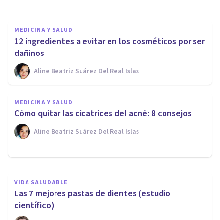
MEDICINA Y SALUD
12 ingredientes a evitar en los cosméticos por ser
dañinos
Aline Beatriz Suárez Del Real Islas
MEDICINA Y SALUD
MEDICINA Y SALUD
Los 4 tipos de piel (y cómo
Cómo quitar las cicatrices del acné: 8 consejos
cuidarlos)
Aline Beatriz Suárez Del Real Islas
Psicología Y Mente
VIDA SALUDABLE
Las 7 mejores pastas de dientes (estudio
científico)