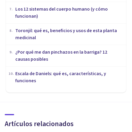
Los 12 sistemas del cuerpo humano (y cómo
7
.
funcionan)
Toronjil: qué es, beneficios y usos de esta planta
8
.
medicinal
¿Por qué me dan pinchazos en la barriga? 12
9
.
causas posibles
Escala de Daniels: qué es, características, y
10
.
funciones
VIDA SALUDABLE
Diente de león: 9 usos y
propiedades de esta planta
medicinal
Artículos relacionados
Psicología Y Mente