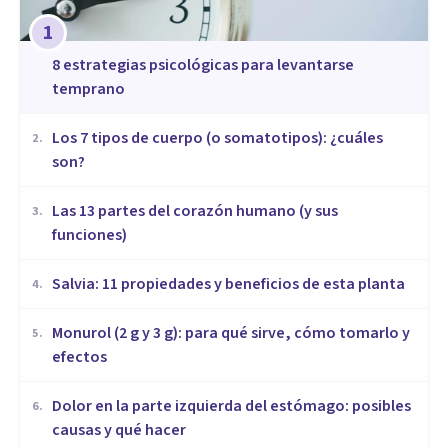
1
8 estrategias psicológicas para levantarse
temprano
​Los 7 tipos de cuerpo (o somatotipos): ¿cuáles
2
.
son?
Las 13 partes del corazón humano (y sus
3
.
funciones)
Salvia: 11 propiedades y beneficios de esta planta
4
.
Monurol (2 g y 3 g): para qué sirve, cómo tomarlo y
5
.
efectos
Dolor en la parte izquierda del estómago: posibles
6
.
causas y qué hacer