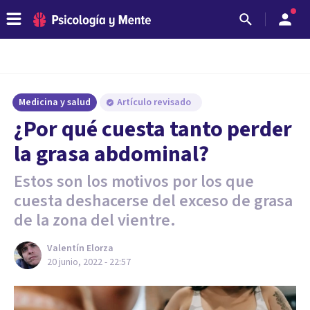
Medicina y salud
Artículo revisado
¿Por qué cuesta tanto perder
la grasa abdominal?
Estos son los motivos por los que
cuesta deshacerse del exceso de grasa
de la zona del vientre.
Valentín Elorza
20 junio, 2022 - 22:57