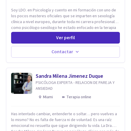
Soy LDO. en Psicología y cuento en mi formación con uno de
los pocos masteres oficiales que se imparten en sexología
clínica a nivel europeo, durante toda mi carrera profesional
como psicólogo-sexólogo he estado enfocado en la terapia
sexual desde una perspectiva multidisciplinar BIO-PSICO-
Ver perfil
SOCIAL ya que aunque las bases de mi trabajo son
psicológicas, si no se tienen en consideración otros factores
la terapia puede no funcionar al tener una visión demasiado
Contactar
simplista, excluyendo de antemano otros factores que
pueden influir. Mi intención es ayudar para conseguir una
mejora global de tu sexualidad, considerando cada caso
como algo particular e intentando adaptarme a tu situación
Sandra Milena Jimenez Duque
personal concreta. En especial mi ámbito de trabajo es la
PSICÓLOGA EXPERTA - RELACION DE PAREJA Y
disfunción eréctil, la eyaculación precoz y la falta de deseo
ANSIEDAD
tanto en mujeres como en hombres. La sexualidad es de
Miami
Terapia online
enorme importancia tanto para el bienestar físico y mental
como a nivel personal para una buena autoestima y una
relación saludable de pareja.
Has intentado cambiar, entenderte o soltar… pero vuelves a
lo mismo? No es falta de fuerza ni de voluntad. Es una raíz
emocional no resuelta que sigue dirigiendo tu vida. La Dra.