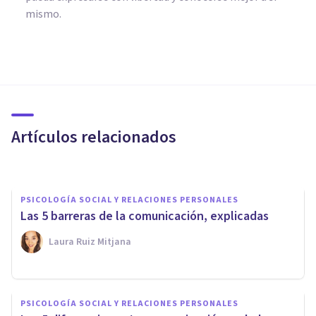
mismo.
PSICOLOGÍA SOCIAL Y RELACIONES PERSONALES
¿Cómo mejorar la
comunicación familiar? 4
claves
Artículos relacionados
Beatriz Anguís Sánchez
PSICOLOGÍA SOCIAL Y RELACIONES PERSONALES
Las 5 barreras de la comunicación, explicadas
Laura Ruiz Mitjana
PSICOLOGÍA SOCIAL Y RELACIONES PERSONALES
La violencia doméstica y el
PSICOLOGÍA SOCIAL Y RELACIONES PERSONALES
consumo de drogas crece