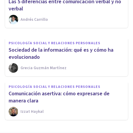
Las 5 diferencias entre comunicación verbal y no
debido a las nuevas
verbal
tecnologías
Andrés Carrillo
Bertrand Regader
PSICOLOGÍA SOCIAL Y RELACIONES PERSONALES
Sociedad de la información: qué es y cómo ha
evolucionado
Grecia Guzmán Martínez
PSICOLOGÍA SOCIAL Y RELACIONES PERSONALES
Comunicación asertiva: cómo expresarse de
manera clara
Izzat Haykal