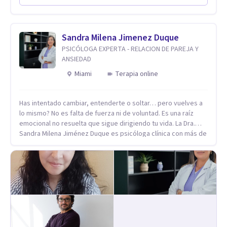
Codependencia, Celos, entre otros. Cuento con más de 12
años de experiencia en el área de la Salud mental y he
trabajado en distintos contextos clínicos con niños,
Adolescentes y Adultos
Sandra Milena Jimenez Duque
PSICÓLOGA EXPERTA - RELACION DE PAREJA Y
ANSIEDAD
Miami
Terapia online
Has intentado cambiar, entenderte o soltar… pero vuelves a
lo mismo? No es falta de fuerza ni de voluntad. Es una raíz
emocional no resuelta que sigue dirigiendo tu vida. La Dra.
Sandra Milena Jiménez Duque es psicóloga clínica con más de
10 años de experiencia, reconocida como una de las
profesionales más destacadas en el abordaje profundo de la
ansiedad, la baja autoestima, la dependencia emocional y los
conflictos de pareja. Ha trabajado con pacientes en
diferentes países, acompañando procesos complejos. Su
enfoque terapéutico se diferencia por una premisa clara: no
trabaja el síntoma, trabaja la raíz que lo origina. Su
metodología interviene en tres niveles: regulación del
sistema emocional, reprocesamiento de heridas de la