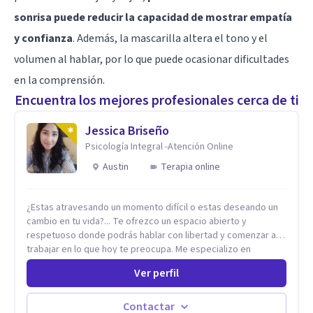
sonrisa puede reducir la capacidad de mostrar empatía
y confianza
. Además, la mascarilla altera el tono y el
volumen al hablar, por lo que puede ocasionar dificultades
en la comprensión.
Encuentra los mejores profesionales cerca de ti
Jessica Briseño
Psicología Integral -Atención Online
Austin
Terapia online
¿Estas atravesando un momento difícil o estas deseando un
cambio en tu vida?... Te ofrezco un espacio abierto y
respetuoso donde podrás hablar con libertad y comenzar a
trabajar en lo que hoy te preocupa. Me especializo en
Trastornos de Ansiedad y a lo largo de mi experiencia
Ver perfil
profesional he acompañado a muchas Familias y Parejas con
distintas problemáticas como el manejo del estrés,
Autoestima, Gestión de la Ira, Depresión, Retos en la Crianza,
Contactar