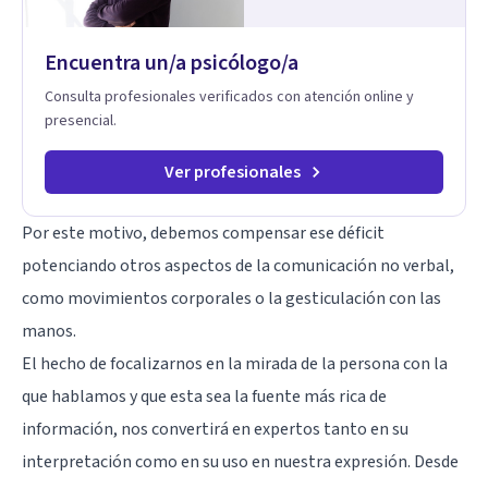
infancia y reestructuración cognitiva profunda, permitiendo
transformar patrones, emociones y decisiones desde su
Encuentra un/a psicólogo/a
origen. Si buscas un proceso superficial, este no es el lugar.
Pero si estás listo(a) para comprender, sanar y transformar la
Consulta profesionales verificados con atención online y
raíz de lo que te ocurre, la Dra. Sandra Milena Jiménez Duque
presencial.
es una de las mejores opciones para acompañarte. Porque
cuando sanas tu mundo interno, cambias tu forma de pensar,
de elegir y de vivir.
Ver profesionales
Por este motivo, debemos compensar ese déficit
potenciando otros aspectos de la comunicación no verbal,
como movimientos corporales o la gesticulación con las
manos.
El hecho de focalizarnos en la mirada de la persona con la
que hablamos y que esta sea la fuente más rica de
información, nos convertirá en expertos tanto en su
interpretación como en su uso en nuestra expresión. Desde