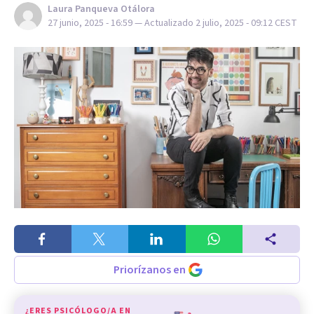
Laura Panqueva Otálora
27 junio, 2025 - 16:59
— Actualizado
2 julio, 2025 - 09:12
CEST
Priorízanos en
¿ERES PSICÓLOGO/A EN