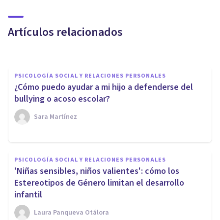
¿Es el tener hijos la principal
causa de desperdiciar comida?
Artículos relacionados
Nerea Moreno
PSICOLOGÍA SOCIAL Y RELACIONES PERSONALES
¿Cómo puedo ayudar a mi hijo a defenderse del
bullying o acoso escolar?
Sara Martínez
PSICOLOGÍA EDUCATIVA Y DEL DESARROLLO
La infancia y ChatGPT:
PSICOLOGÍA SOCIAL Y RELACIONES PERSONALES
'Niñas sensibles, niños valientes': cómo los
adicción, vínculos artificiales y
Estereotipos de Género limitan el desarrollo
pensamiento crítico en peligro
infantil
Laura Panqueva Otálora
Natalia Pérez