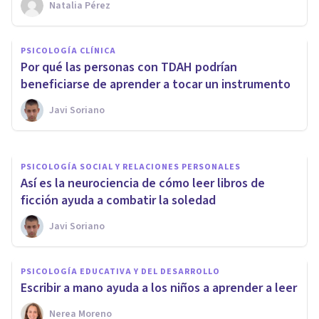
Natalia Pérez
NEUROCIENCIAS
Un nuevo modelo revela la
PSICOLOGÍA CLÍNICA
función adaptativa del duelo
Por qué las personas con TDAH podrían
psicológico
beneficiarse de aprender a tocar un instrumento
Javi Soriano
Javi Soriano
PSICOLOGÍA SOCIAL Y RELACIONES PERSONALES
Así es la neurociencia de cómo leer libros de
ficción ayuda a combatir la soledad
Javi Soriano
PSICOLOGÍA EDUCATIVA Y DEL DESARROLLO
Escribir a mano ayuda a los niños a aprender a leer
Nerea Moreno