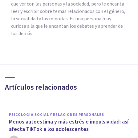
que ver con las personas y la sociedad, pero le encanta
leer y escribir sobre temas relacionados con el género,
la sexualidad y las minorías. Es una persona muy
curiosa a la que le encantan los debates y aprender de
los demás.
PSICOLOGÍA CLÍNICA
Usar las nuevas tecnologías en
la vejez protege del deterioro
cognitivo, según un estudio
Artículos relacionados
Javi Soriano
PSICOLOGÍA SOCIAL Y RELACIONES PERSONALES
Menos autoestima y más estrés e impulsividad: así
afecta TikTok a los adolescentes