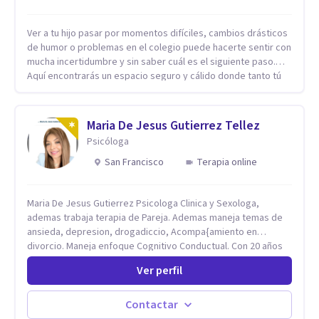
Ver a tu hijo pasar por momentos difíciles, cambios drásticos
de humor o problemas en el colegio puede hacerte sentir con
mucha incertidumbre y sin saber cuál es el siguiente paso.
Aquí encontrarás un espacio seguro y cálido donde tanto tú
como tus hijos se sentirán realmente escuchados,
comprendidos y apoyados para recuperar la tranquilidad en
casa. Me especializo en guiar a familias a través de
Maria De Jesus Gutierrez Tellez
herramientas prácticas y dinámicas adaptadas a la edad de
Psicóloga
cada menor, dejando de lado las etiquetas y los tecnicismos.
Mi forma de trabajar se centra en entender las emociones
San Francisco
Terapia online
que hay detrás del comportamiento, ayudándoles a
desarrollar la confianza necesaria para superar sus retos y
Maria De Jesus Gutierrez Psicologa Clinica y Sexologa,
fortaleciendo la comunicación entre ustedes. Acompaño a
ademas trabaja terapia de Pareja. Ademas maneja temas de
niños y adolescentes que están lidiando con la ansiedad, la
ansieda, depresion, drogadiccio, Acompa{amiento en
timidez, la rebeldía o dificultades escolares, así como a
divorcio. Maneja enfoque Cognitivo Conductual. Con 20 años
padres que buscan orientación y pautas claras para educar
de experiencia, constantemente capacitandose en las
sin perder la paciencia ni el control. Si estás listo para dar el
Ver perfil
diferntes areas de la Salud Mental.
primer paso hacia una convivencia familiar más armoniosa,
agenda tu sesión y empecemos a trabajar juntos.
Contactar