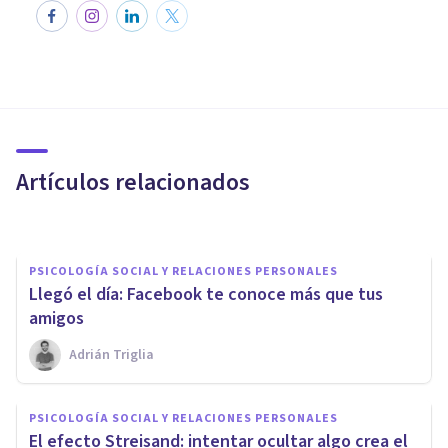
PSICOLOGÍA SOCIAL Y RELACIONES PERSONALES
Postureo: cuando la imagen
que proyectamos lo es todo
Artículos relacionados
Adrián Triglia
PSICOLOGÍA SOCIAL Y RELACIONES PERSONALES
Llegó el día: Facebook te conoce más que tus
amigos
Adrián Triglia
PSICOLOGÍA SOCIAL Y RELACIONES PERSONALES
PSICOLOGÍA SOCIAL Y RELACIONES PERSONALES
La teoría de los seis grados de
El efecto Streisand: intentar ocultar algo crea el