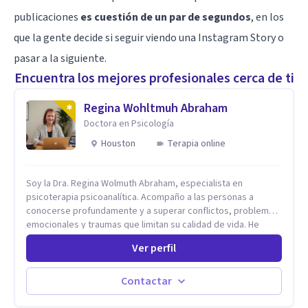
publicaciones
es cuestión de un par de segundos
, en los
que la gente decide si seguir viendo una Instagram Story o
pasar a la siguiente.
Encuentra los mejores profesionales cerca de ti
Regina Wohltmuh Abraham
Doctora en Psicología
Houston
Terapia online
Soy la Dra. Regina Wolmuth Abraham, especialista en
psicoterapia psicoanalítica. Acompaño a las personas a
conocerse profundamente y a superar conflictos, problemas
emocionales y traumas que limitan su calidad de vida. He
trabajado en reconocidas instituciones como el Hospital
Ver perfil
Psiquiátrico San Rafael, Instituto Psiquiátrico MENDAO, San
Bernardino, Hospital Psiquiátrico Infantil y el Centro de
Integración Juvenil. Además, tuve el privilegio de colaborar
Contactar
en comunidades como Olivar del Conde y Xochimilco, lo que
me permitió conocer diversas realidades y necesidades.