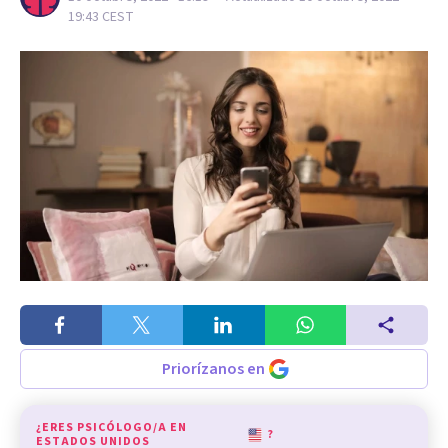
19:43
CEST
Priorízanos en
¿ERES PSICÓLOGO/A EN
?
ESTADOS UNIDOS