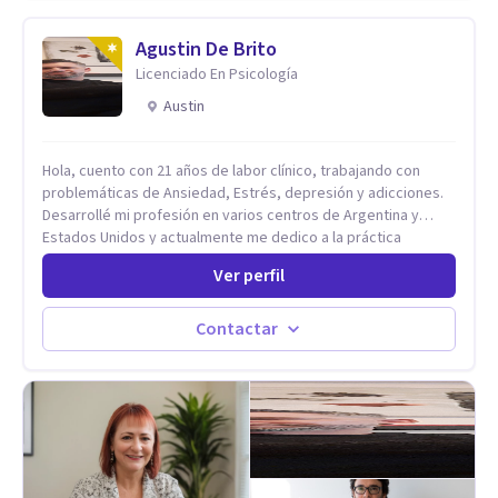
Agustin De Brito
Licenciado En Psicología
Austin
Hola, cuento con 21 años de labor clínico, trabajando con
problemáticas de Ansiedad, Estrés, depresión y adicciones.
Desarrollé mi profesión en varios centros de Argentina y
Estados Unidos y actualmente me dedico a la práctica
privada. Utilizo terapias cognitivas conductuales basadas en
Ver perfil
evidencia científica con comprobados resultados. Los
objetivos terapéuticos están centrados en brindar
herramientas concretas para el cambio, que permitan
Contactar
desarrollar nuevas habilidades y estrategias basadas en la
salud y calidad de vida.