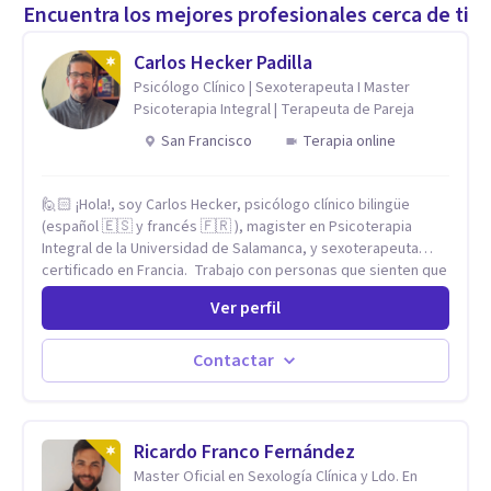
Encuentra los mejores profesionales cerca de ti
Carlos Hecker Padilla
Psicólogo Clínico | Sexoterapeuta I Master
Psicoterapia Integral | Terapeuta de Pareja
San Francisco
Terapia online
🙋🏻 ¡Hola!, soy Carlos Hecker, psicólogo clínico bilingüe
(español 🇪🇸 y francés 🇫🇷 ), magister en Psicoterapia
Integral de la Universidad de Salamanca, y sexoterapeuta
certificado en Francia. Trabajo con personas que sienten que
algo en su vida dejó de calzar: ansiedad que se desborda,
Ver perfil
tristeza que no se va, duelos que se alargan, relaciones que
repiten el mismo patrón o preguntas en torno a la sexualidad
y la identidad que necesitan un espacio seguro para ser
Contactar
habladas. Mi orientación teórica integra una mirada
Humanista-Relacional con Terapia Breve, donde el modo en
que te vinculas ocupa un lugar central: cómo te relacionas
contigo, con las demás personas y con tu entorno. Además
Ricardo Franco Fernández
de mi formación en psicoterapia, cuento con especialización
Master Oficial en Sexología Clínica y Ldo. En
en sexoterapia, por lo que también acompaño temas de salud