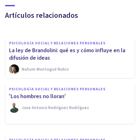
psicológicos
Artículos relacionados
Nahum Montagud Rubio
PSICOLOGÍA SOCIAL Y RELACIONES PERSONALES
La ley de Brandolini: qué es y cómo influye en la
difusión de ideas
Nahum Montagud Rubio
PSICOLOGÍA EDUCATIVA Y DEL DESARROLLO
PSICOLOGÍA SOCIAL Y RELACIONES PERSONALES
¿Cómo se produce el desarrollo
'Los hombres no lloran'
emocional en la infancia?
Jose Antonio Rodríguez Rodríguez
Elisabet Rodríguez Camón