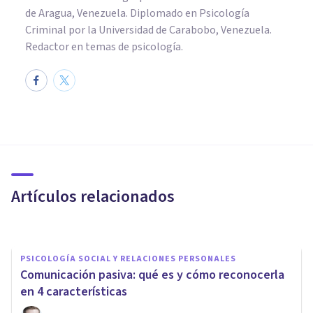
de Aragua, Venezuela. Diplomado en Psicología
Criminal por la Universidad de Carabobo, Venezuela.
Redactor en temas de psicología.
PSICOLOGÍA SOCIAL Y RELACIONES PERSONALES
​Comunicación paradójica y
relaciones afectivas: dijo “sí”,
quiso decir “no” y todo acabó
Artículos relacionados
Aron Alma Beardo
PSICOLOGÍA SOCIAL Y RELACIONES PERSONALES
Comunicación pasiva: qué es y cómo reconocerla
en 4 características