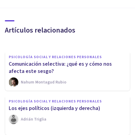
PSICOLOGÍA SOCIAL Y RELACIONES PERSONALES
Diferencias entre musulmán,
islamista, islámico y yihadista
Artículos relacionados
Izzat Haykal
PSICOLOGÍA SOCIAL Y RELACIONES PERSONALES
Comunicación selectiva: ¿qué es y cómo nos
afecta este sesgo?
Nahum Montagud Rubio
PSICOLOGÍA SOCIAL Y RELACIONES PERSONALES
Ley de la recurrencia de Clear:
PSICOLOGÍA SOCIAL Y RELACIONES PERSONALES
qué es y cómo describe la
Los ejes políticos (izquierda y derecha)
comunicación
Adrián Triglia
Joaquín Mateu-Mollá