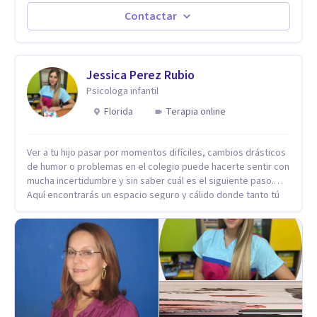
Estableciendo metas a corto y largo plazo, es vital para la
vida de cada uno tener su propia vision.
Contactar
Jessica Perez Rubio
Psicologa infantil
Florida
Terapia online
Ver a tu hijo pasar por momentos difíciles, cambios drásticos
de humor o problemas en el colegio puede hacerte sentir con
mucha incertidumbre y sin saber cuál es el siguiente paso.
Aquí encontrarás un espacio seguro y cálido donde tanto tú
como tus hijos se sentirán realmente escuchados,
comprendidos y apoyados para recuperar la tranquilidad en
casa. Me especializo en guiar a familias a través de
herramientas prácticas y dinámicas adaptadas a la edad de
cada menor, dejando de lado las etiquetas y los tecnicismos.
Mi forma de trabajar se centra en entender las emociones
que hay detrás del comportamiento, ayudándoles a
desarrollar la confianza necesaria para superar sus retos y