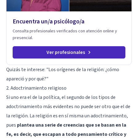
fortaleciendo la comunicación entre ustedes. Acompaño a
niños y adolescentes que están lidiando con la ansiedad, la
timidez, la rebeldía o dificultades escolares, así como a
Encuentra un/a psicólogo/a
padres que buscan orientación y pautas claras para educar
sin perder la paciencia ni el control. Si estás listo para dar el
Consulta profesionales verificados con atención online y
primer paso hacia una convivencia familiar más armoniosa,
presencial.
agenda tu sesión y empecemos a trabajar juntos.
Ver profesionales
Quizás te interese:
"Los orígenes de la religión: ¿cómo
apareció y por qué?"
2. Adoctrinamiento religioso
Si uno era el de la política, el segundo de los tipos de
adoctrinamiento más evidentes no puede ser otro que el de
la religión. La religión es en sí misma un adoctrinamiento,
pues
plantea una serie de creencias que se basan en la
fe, es decir, que escapan a todo pensamiento crítico y