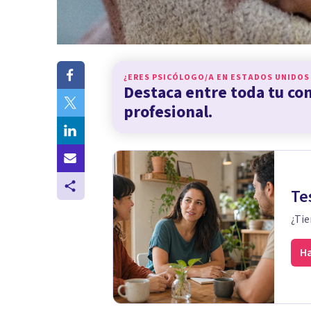
¿ERES PSICÓLOGO/A EN
ESTADOS UNIDOS
Destaca entre toda tu c
profesional.
Te
¿Tie
Ha