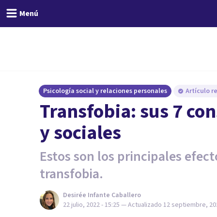
Menú
Psicología social y relaciones personales
Artículo r
Transfobia: sus 7 co
y sociales
Estos son los principales efect
transfobia.
Desirée Infante Caballero
22 julio, 2022 - 15:25
— Actualizado
12 septiembre, 202