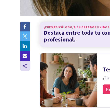
¿ERES PSICÓLOGO/A EN
ESTADOS UNIDOS
Destaca entre toda tu c
profesional.
Te
¿Tie
Ha