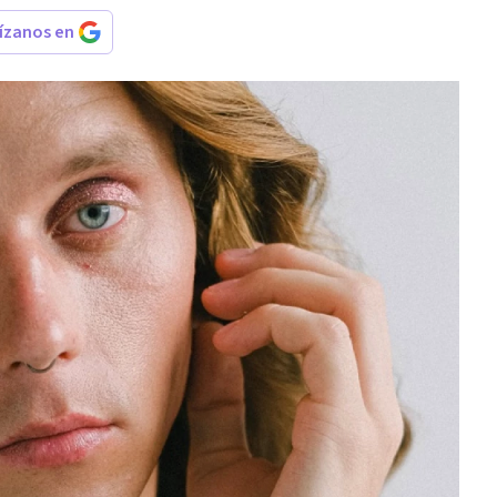
rízanos en