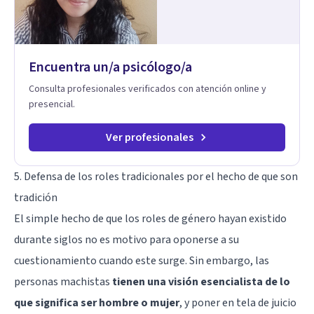
basado en la comprensión, la compasión y el respeto por el
ritmo de cada persona. Integro conocimientos y herramientas
de la psicología con un enfoque informado en trauma para
ayudar a mis clientes a comprender sus conflictos internos,
Encuentra un/a psicólogo/a
fortalecer sus recursos personales, desarrollar nuevas
estrategias de afrontamiento y avanzar con mayor claridad,
Consulta profesionales verificados con atención online y
resiliencia y bienestar. Creo profundamente en la
presencial.
autoconciencia como un camino fundamental para la
transformación personal y para construir una vida más
auténtica y significativa.
Ver profesionales
5. Defensa de los roles tradicionales por el hecho de que son
tradición
El simple hecho de que los roles de género hayan existido
durante siglos no es motivo para oponerse a su
cuestionamiento cuando este surge. Sin embargo, las
personas machistas
tienen una visión esencialista de lo
que significa ser hombre o mujer
, y poner en tela de juicio