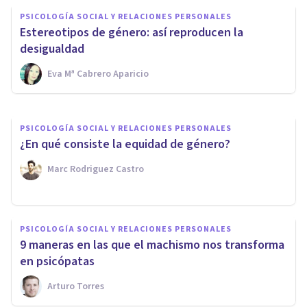
PSICOLOGÍA SOCIAL Y RELACIONES PERSONALES
PSICOLOGÍA SOCIAL Y RELACIONES PERSONALES
Los 4 principales tipos de
Estereotipos de género: así reproducen la
micromachismos
desigualdad
Eva Mª Cabrero Aparicio
Eva Mª Cabrero Aparicio
PSICOLOGÍA SOCIAL Y RELACIONES PERSONALES
​¿En qué consiste la equidad de género?
Marc Rodriguez Castro
PSICOLOGÍA SOCIAL Y RELACIONES PERSONALES
9 maneras en las que el machismo nos transforma
en psicópatas
Arturo Torres