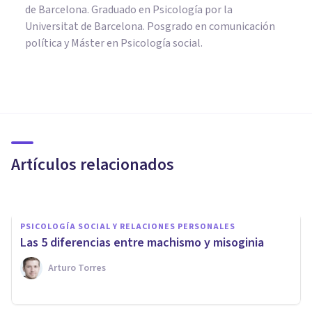
de Barcelona. Graduado en Psicología por la
Universitat de Barcelona. Posgrado en comunicación
política y Máster en Psicología social.
PSICOLOGÍA SOCIAL Y RELACIONES PERSONALES
Cómo prevenir la violencia de
género: ejemplos y valores
Artículos relacionados
Nahum Montagud Rubio
PSICOLOGÍA SOCIAL Y RELACIONES PERSONALES
Las 5 diferencias entre machismo y misoginia
Arturo Torres