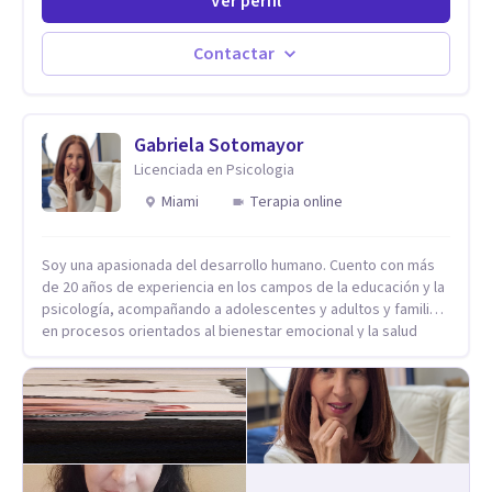
Ver perfil
evidencia científica con comprobados resultados. Los
objetivos terapéuticos están centrados en brindar
herramientas concretas para el cambio, que permitan
Contactar
desarrollar nuevas habilidades y estrategias basadas en la
salud y calidad de vida.
Gabriela Sotomayor
Licenciada en Psicologia
Miami
Terapia online
Soy una apasionada del desarrollo humano. Cuento con más
de 20 años de experiencia en los campos de la educación y la
psicología, acompañando a adolescentes y adultos y familias
en procesos orientados al bienestar emocional y la salud
mental. Mi visión es contribuir, a través de mi trabajo, a que
las personas accedan a una vida más digna, plena y con
sentido. Considero que esto es posible cuando
desarrollamos una mayor conciencia de nuestro mundo
interior y de la manera en que nuestras experiencias influyen
en nuestra forma de sentir, pensar y relacionarnos. Mi misión
es ofrecer un espacio de acompañamiento en salud mental