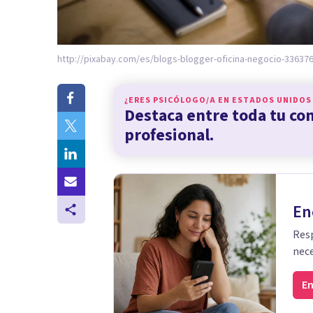
http://pixabay.com/es/blogs-blogger-oficina-negocio-336376
¿ERES PSICÓLOGO/A EN
ESTADOS UNIDOS
Destaca entre toda tu c
profesional.
En
Resp
nece
En