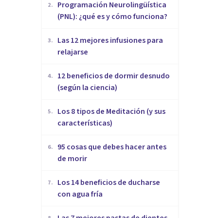
Programación Neurolingüística
2
.
(PNL): ¿qué es y cómo funciona?
​Las 12 mejores infusiones para
3
.
relajarse
12 beneficios de dormir desnudo
4
.
(según la ciencia)
Los 8 tipos de Meditación (y sus
5
.
características)
95 cosas que debes hacer antes
6
.
de morir
Los 14 beneficios de ducharse
7
.
con agua fría
Las 7 mejores pastas de dientes