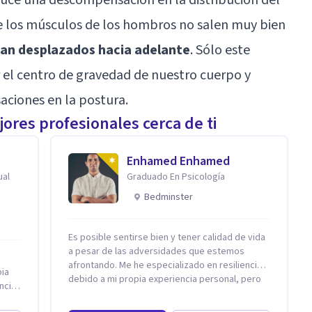
e los músculos de los hombros no salen muy bien
an desplazados hacia adelante
. Sólo este
r el centro de gravedad de nuestro cuerpo y
aciones en la postura.
ores profesionales cerca de ti
Enhamed Enhamed
ual
Graduado En Psicología
Bedminster
Es posible sentirse bien y tener calidad de vida
a pesar de las adversidades que estemos
afrontando. Me he especializado en resiliencia
pia
debido a mi propia experiencia personal, pero
ncia
además estoy formado no solo en psicología
sino en coaching y técnicas de alto impacto