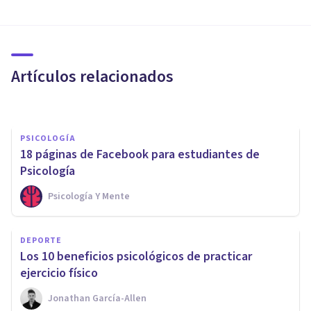
VIDA SALUDABLE
Los 6 beneficios psicológicos
del yoga
Artículos relacionados
Jonathan García-Allen
PSICOLOGÍA
​18 páginas de Facebook para estudiantes de
Psicología
Psicología Y Mente
VIDA SALUDABLE
Adiós al sedentarismo: 6
DEPORTE
razones para la práctica
Los 10 beneficios psicológicos de practicar
deportiva
ejercicio físico
Jonathan García-Allen
María Sonsoles Sáez Egea