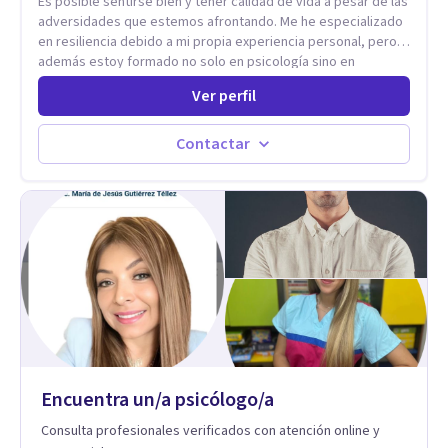
Es posible sentirse bien y tener calidad de vida a pesar de las
adversidades que estemos afrontando. Me he especializado
en resiliencia debido a mi propia experiencia personal, pero
además estoy formado no solo en psicología sino en
coaching y técnicas de alto impacto centradas en: depresión,
Ver perfil
ansiedad y terapia de parejas. Sé que con el plan correcto y
el acompañamiento adecuado todo el mundo puede observar
cambios en menos de 5 sesiones. Mi experiencia profesional
Contactar
me ha demostrado que no importan las dificultades sino las
herramientas y la ayuda que dispongas para afrontarlas
Encuentra un/a psicólogo/a
Consulta profesionales verificados con atención online y