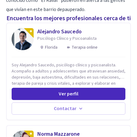
conocido como “El Raval” pusieron en alerta a las gentes
que vivían en este barrio depauperado.
Encuentra los mejores profesionales cerca de ti
Alejandro Saucedo
Psicólogo Clínico y Psicoanalista
Florida
Terapia online
Soy Alejandro Saucedo, psicólogo clínico y psicoanalista.
Acompaño a adultos y adolescentes que atraviesan ansiedad,
depresión, baja autoestima, dificultades en sus relaciones,
terapia de pareja y crisis vitales, a explorar y elaborar en
profundidad los conflictos internos que generan malestar en
Ver perfil
su presente. A través del proceso psicoanalítico de
autoconocimiento y análisis, es posible acceder a las
historias personales, elaborar las experiencias del pasado y
Contactar
resignificarlas, liberando su influencia para construir un futuro
con mayor libertad y autenticidad. La terapia psicoanalítica
crea un espacio de verbalización libre y sin filtros. A través de
esta conversación abierta y del trabajo analítico conjunto, se
Norma Mazzarone