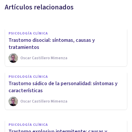
Artículos relacionados
Isabel Rovira Salvador
PSICOLOGÍA CLÍNICA
Trastorno disocial: síntomas, causas y
tratamientos
Oscar Castillero Mimenza
PSICOLOGÍA CLÍNICA
PSICOLOGÍA CLÍNICA
Trastorno de apego reactivo:
Trastorno sádico de la personalidad: síntomas y
síntomas, causas y tratamiento
características
Oscar Castillero Mimenza
Oscar Castillero Mimenza
PSICOLOGÍA CLÍNICA
​Trastorno explosivo intermitente: causas y