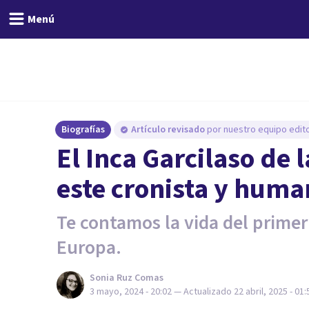
Menú
Biografías
Artículo revisado
por nuestro equipo edito
El Inca Garcilaso de 
este cronista y huma
Te contamos la vida del primer
Europa.
Sonia Ruz Comas
3 mayo, 2024 - 20:02
— Actualizado
22 abril, 2025 - 01: