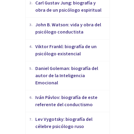
​Carl Gustav Jung: biografía y
2
.
obra de un psicólogo espiritual
John B. Watson: vida y obra del
3
.
psicólogo conductista
Viktor Frankl: biografía de un
4
.
psicólogo existencial
Daniel Goleman: biografía del
5
.
autor de la Inteligencia
Emocional
Iván Pávlov: biografía de este
6
.
referente del conductismo
Lev Vygotsky: biografía del
7
.
célebre psicólogo ruso