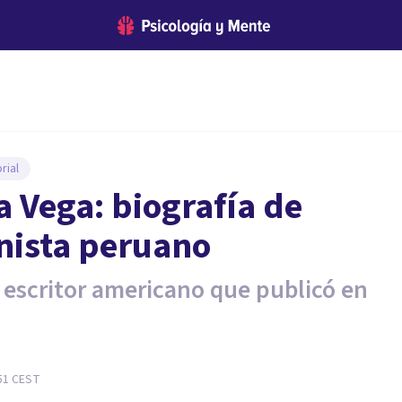
rial
la Vega: biografía de
nista peruano
 escritor americano que publicó en
51
CEST