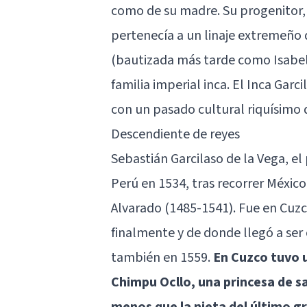
como de su madre. Su progenitor, 
pertenecía a un linaje extremeño
(bautizada más tarde como Isabel) 
familia imperial inca. El Inca Garc
con un pasado cultural riquísimo q
Descendiente de reyes
Sebastián Garcilaso de la Vega, el
Perú en 1534, tras recorrer Méxic
Alvarado (1485-1541). Fue en Cuzco
finalmente y de donde llegó a ser 
también en 1559.
En Cuzco tuvo 
Chimpu Ocllo, una princesa de s
menos que la nieta del último gr