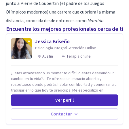
junto a Pierre de Coubertin (el padre de los Juegos
Olímpicos modernos) una carrera que cubriera la misma
distancia, conocida desde entonces como
Maratón
.
Encuentra los mejores profesionales cerca de ti
Jessica Briseño
Psicología Integral -Atención Online
Austin
Terapia online
¿Estas atravesando un momento difícil o estas deseando un
cambio en tu vida?... Te ofrezco un espacio abierto y
respetuoso donde podrás hablar con libertad y comenzar a
trabajar en lo que hoy te preocupa. Me especializo en
Trastornos de Ansiedad y a lo largo de mi experiencia
Ver perfil
profesional he acompañado a muchas Familias y Parejas con
distintas problemáticas como el manejo del estrés,
Autoestima, Gestión de la Ira, Depresión, Retos en la Crianza,
Contactar
Codependencia, Celos, entre otros. Cuento con más de 12
años de experiencia en el área de la Salud mental y he