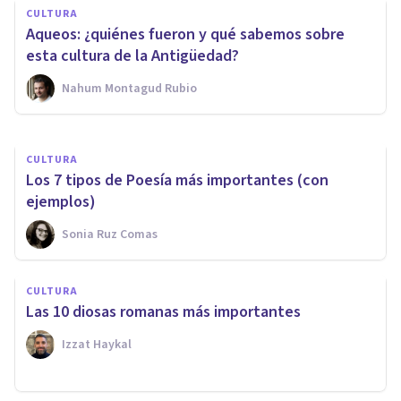
CULTURA
Los 20 filósofos griegos más
Aqueos: ¿quiénes fueron y qué sabemos sobre
importantes y famosos
esta cultura de la Antigüedad?
Nahum Montagud Rubio
Xavier Molina
CULTURA
Los 7 tipos de Poesía más importantes (con
ejemplos)
Sonia Ruz Comas
CULTURA
Las 10 diosas romanas más importantes
Izzat Haykal