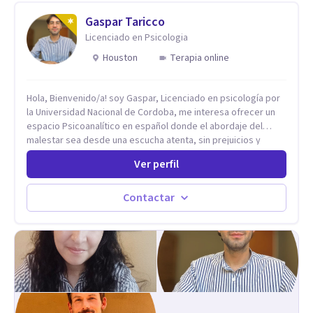
trabajado en distintos contextos clínicos con niños,
Adolescentes y Adultos
Gaspar Taricco
Licenciado en Psicologia
Houston
Terapia online
Hola, Bienvenido/a! soy Gaspar, Licenciado en psicología por
la Universidad Nacional de Cordoba, me interesa ofrecer un
espacio Psicoanalítico en español donde el abordaje del
malestar sea desde una escucha atenta, sin prejuicios y
rescatando lo singular de cada caso, sin caer en etiquetas.
Ver perfil
Considero que todas las personas en algún momento pueden
sufrir y cada una por cuestiones particulares, es en mi
espacio donde se le dará un lugar a esas cuestiones
Contactar
singulares de cada uno, para luego generar cambios. Soy una
persona en constante formación, actualmente curso
seminarios, una especialización en psicoanálisis y también
investigo. Siempre en la búsqueda de ser un mejor
profesional.