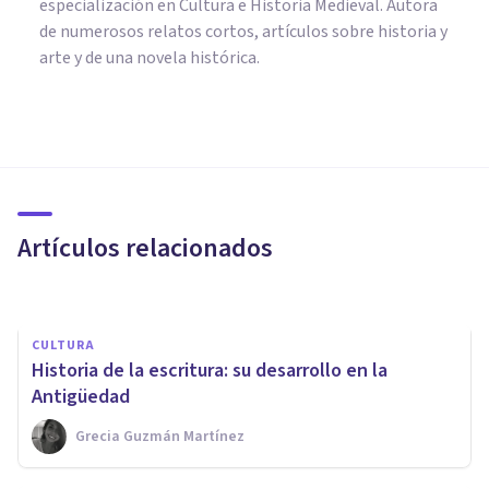
especialización en Cultura e Historia Medieval. Autora
de numerosos relatos cortos, artículos sobre historia y
arte y de una novela histórica.
CULTURA
160 preguntas de Trivial (con
las respuestas)
Artículos relacionados
Oscar Castillero Mimenza
CULTURA
Historia de la escritura: su desarrollo en la
Antigüedad
Grecia Guzmán Martínez
CULTURA