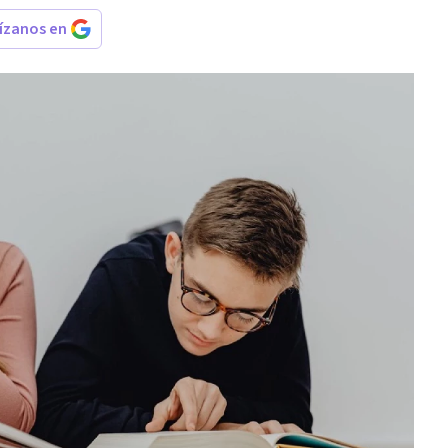
rízanos en