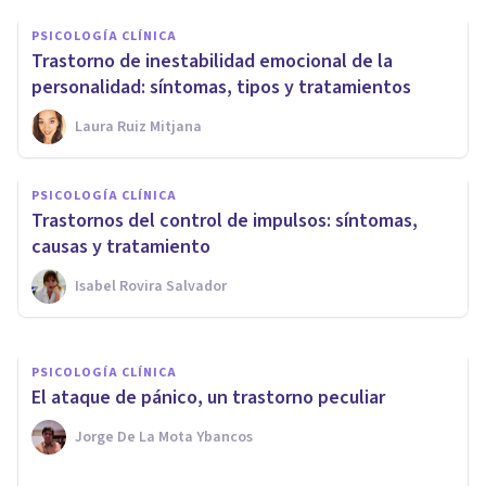
PSICOLOGÍA CLÍNICA
Trastorno de inestabilidad emocional de la
personalidad: síntomas, tipos y tratamientos
Laura Ruiz Mitjana
PSICOLOGÍA CLÍNICA
PSICOLOGÍA CLÍNICA
Soledad no deseada: qué es y
Trastornos del control de impulsos: síntomas,
cómo podemos combatirla
causas y tratamiento
Isabel Rovira Salvador
Mariva Psicólogos
PSICOLOGÍA CLÍNICA
El ataque de pánico, un trastorno peculiar
Jorge De La Mota Ybancos