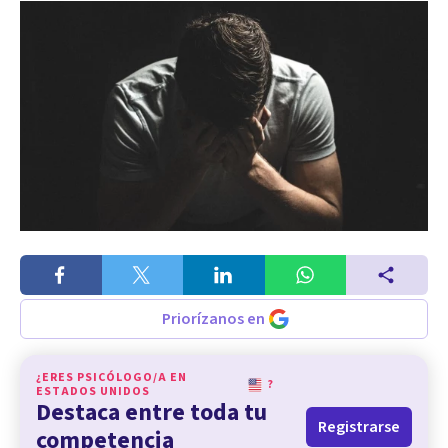
Priorízanos en
¿ERES PSICÓLOGO/A EN
?
ESTADOS UNIDOS
Destaca entre toda tu
Registrarse
competencia