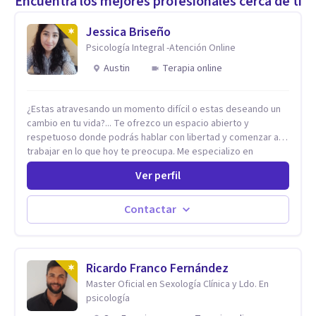
Encuentra los mejores profesionales cerca de ti
Jessica Briseño
Psicología Integral -Atención Online
Austin
Terapia online
¿Estas atravesando un momento difícil o estas deseando un
cambio en tu vida?... Te ofrezco un espacio abierto y
respetuoso donde podrás hablar con libertad y comenzar a
trabajar en lo que hoy te preocupa. Me especializo en
Trastornos de Ansiedad y a lo largo de mi experiencia
Ver perfil
profesional he acompañado a muchas Familias y Parejas con
distintas problemáticas como el manejo del estrés,
Autoestima, Gestión de la Ira, Depresión, Retos en la Crianza,
Contactar
Codependencia, Celos, entre otros. Cuento con más de 12
años de experiencia en el área de la Salud mental y he
trabajado en distintos contextos clínicos con niños,
Adolescentes y Adultos
Ricardo Franco Fernández
Master Oficial en Sexología Clínica y Ldo. En
psicología