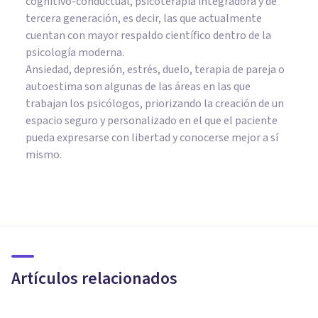
cognitivo-conductual, psicoterapia integradora y de
tercera generación, es decir, las que actualmente
cuentan con mayor respaldo científico dentro de la
psicología moderna.
Ansiedad, depresión, estrés, duelo, terapia de pareja o
autoestima son algunas de las áreas en las que
trabajan los psicólogos, priorizando la creación de un
espacio seguro y personalizado en el que el paciente
pueda expresarse con libertad y conocerse mejor a sí
mismo.
PSICOLOGÍA CLÍNICA
Psicooncología: el papel del
psicólogo en el cáncer
Artículos relacionados
Natalia Montoya Nasser