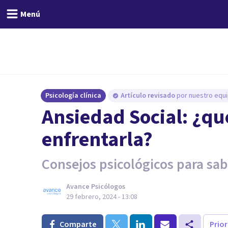
Menú
Psicología clínica
Artículo revisado
por nuestro equi
Ansiedad Social: ¿qu
enfrentarla?
Consejos psicológicos para sabe
Avance Psicólogos
29 febrero, 2024 - 13:08
Comparte
Prio