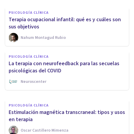
PSICOLOGÍA CLÍNICA
Terapia ocupacional infantil: qué es y cuáles son
sus objetivos
Nahum Montagud Rubio
PSICOLOGÍA CLÍNICA
PSICOLOGÍA CLÍNICA
Los 6 mejores Másters de
La terapia con neurofeedback para las secuelas
Psicología Clínica en Barcelona
psicológicas del COVID
Neuroscenter
Psicología Y Mente
PSICOLOGÍA CLÍNICA
Estimulación magnética transcraneal: tipos y usos
en terapia
Oscar Castillero Mimenza