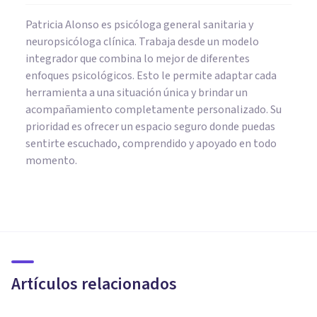
Patricia Alonso es psicóloga general sanitaria y
neuropsicóloga clínica. Trabaja desde un modelo
integrador que combina lo mejor de diferentes
enfoques psicológicos. Esto le permite adaptar cada
herramienta a una situación única y brindar un
acompañamiento completamente personalizado. Su
prioridad es ofrecer un espacio seguro donde puedas
sentirte escuchado, comprendido y apoyado en todo
momento.
PSICOLOGÍA CLÍNICA
Terapia de reprocesamiento
del dolor (TRD): qué es y cómo
funciona
Artículos relacionados
Nahum Montagud Rubio