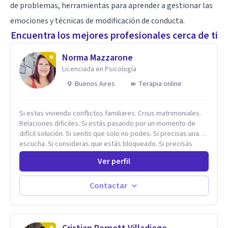
de problemas, herramientas para aprender a gestionar las
emociones y técnicas de modificación de conducta.
Encuentra los mejores profesionales cerca de ti
Norma Mazzarone
Licenciada en Psicología
Buenos Aires
Terapia online
Si estas viviendo conflictos familiares. Crisis matrimoniales.
Relaciones dificiles. Si estás pasando por un momento de
difícil solución. Si sentís que solo no podes. Si precisas una
escucha. Si consideras que estás bloqueado. Si precisás
comprensión. Si no logras definir proyectos, objetivos,
Ver perfil
sueños, deseos. Si pensás que lo que te pasa no es tan
grave, pero podría ayudar. Si estás en adicciones y tu
intención es hacer algo con lo que te está pasando. No dudes
Contactar
en comunicarte a fin de comenzar a resolver la situación que
está generando esa angustia.