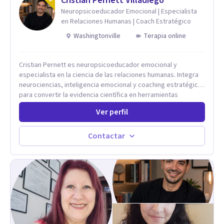
Cristian Pernett Villadiego
Neuropsicoeducador Emocional | Especialista
en Relaciones Humanas | Coach Estratégico
Washingtonville
Terapia online
Cristian Pernett es neuropsicoeducador emocional y
especialista en la ciencia de las relaciones humanas. Integra
neurociencias, inteligencia emocional y coaching estratégico
para convertir la evidencia científica en herramientas
prácticas que mejoran la forma en que las personas viven,
Ver perfil
aman, lideran y se comunican. Con más de 20 años de
experiencia, acompaña a personas, parejas y líderes en
procesos de desarrollo personal y profesional. Su trabajo se
Contactar
centra en la regulación emocional, las relaciones de pareja, la
comunicación efectiva y el liderazgo consciente. Su
metodología combina psicología contemporánea,
neurociencias y estrategias de cambio basadas en evidencia
para fortalecer la autoestima, desarrollar habilidades
socioemocionales y promover cambios sostenibles. Como
divulgador científico, acerca la psicología y las neurociencias
a la vida cotidiana mediante contenidos claros, rigurosos y