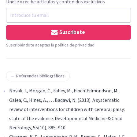
Únete y recibe artículos y contenidos exclusivos
Suscríbete
Suscribiéndote aceptas la política de privacidad
Referencias bibliográficas
Novak, I., Morgan, C., Fahey, M., Finch‐Edmondson, M.,
Galea, C., Hines, A., … Badawi, N. (2013). A systematic
review of interventions for children with cerebral palsy:
state of the evidence. Developmental Medicine & Child
Neurology, 55(10), 885–910.
Cicerone, K. D., Langenbahn, D. M., Braden, C., Malec, J. F.,