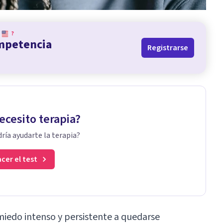
?
ompetencia
Registrarse
ecesito terapia?
ría ayudarte la terapia?
cer el test
miedo intenso y persistente a quedarse