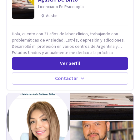
Licenciado En Psicología
Austin
Hola, cuento con 21 años de labor clínico, trabajando con
problemáticas de Ansiedad, Estrés, depresión y adicciones.
Desarrollé mi profesión en varios centros de Argentina y
Estados Unidos y actualmente me dedico a la práctica
privada. Utilizo terapias cognitivas conductuales basadas en
Ver perfil
evidencia científica con comprobados resultados. Los
objetivos terapéuticos están centrados en brindar
herramientas concretas para el cambio, que permitan
Contactar
desarrollar nuevas habilidades y estrategias basadas en la
salud y calidad de vida.