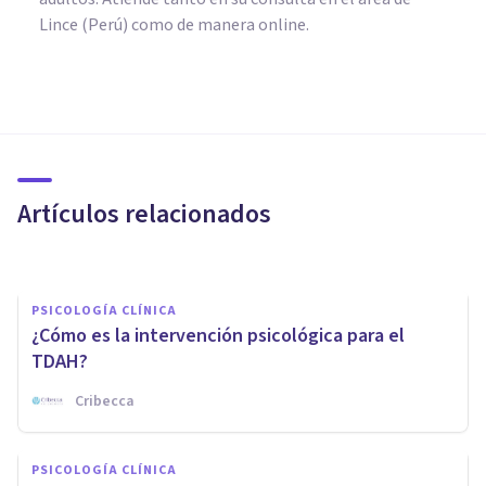
Lince (Perú) como de manera online.
PSICOLOGÍA CLÍNICA
¿Cómo superar el trastorno de
pánico? 5 ideas clave
Artículos relacionados
Psicomaster
PSICOLOGÍA CLÍNICA
¿Cómo es la intervención psicológica para el
TDAH?
Cribecca
PSICOLOGÍA CLÍNICA
​Pregorexia: mujeres
PSICOLOGÍA CLÍNICA
embarazadas que no quieren