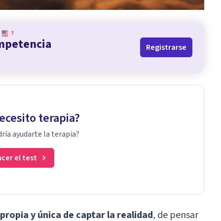
?
ompetencia
Registrarse
ecesito terapia?
ría ayudarte la terapia?
cer el test
ropia y única de captar la realidad
, de pensar