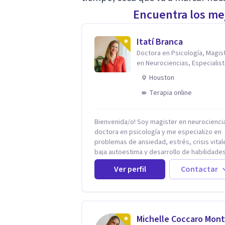
Encuentra los mej
Itatí Branca
Doctora en Psicología, Magis
en Neurociencias, Especialist
ansiedad y mindfulness
Houston
Terapia online
Bienvenida/o! Soy magister en neurociencias,
doctora en psicología y me especializo en
problemas de ansiedad, estrés, crisis vital
baja autoestima y desarrollo de habilidade
para el bienestar emocional (acompaño a
Ver perfil
Contactar
problemáticas como la desregulación
emocional, tendencias perfeccionistas,
liderazgo, problemas de sueño, depresión
entre otras).
Michelle Coccaro Mont