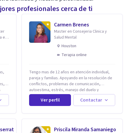
ores profesionales cerca de ti
Carmen Brenes
ter
Master en Consejeria Clinica y
a en
Salud Mental
Houston
Terapia online
Tengo mas de 12 años en atención individual,
pareja y familias. Apoyando en la resolución de
es,
conflictos, problemas de comunicación,
s
autoestima, estrés, manejo del duelo y
demás
personas con ansiedad y depresión, así como
Ver perfil
Contactar
problemas de conducta y comportamiento.
Desarrollo de personas maximizando su
,
potencial y elevando su desempeño.
Estableciendo metas a corto y largo plazo, es
vital para la vida de cada uno tener su propia
serrat
Priscila Miranda Samaniego
vision.