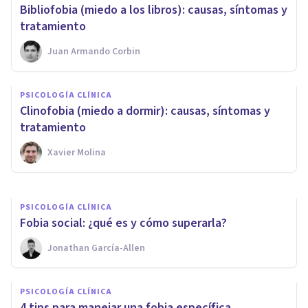
​Bibliofobia (miedo a los libros): causas, síntomas y
tratamiento
Juan Armando Corbin
PSICOLOGÍA CLÍNICA
PSICOLOGÍA CLÍNICA
Técnica de la reversión del
Clinofobia (miedo a dormir): causas, síntomas y
hábito: qué es y cómo se usa
tratamiento
Xavier Molina
Nahum Montagud Rubio
PSICOLOGÍA CLÍNICA
Fobia social: ¿qué es y cómo superarla?
Jonathan García-Allen
PSICOLOGÍA CLÍNICA
4 tips para manejar una fobia específica