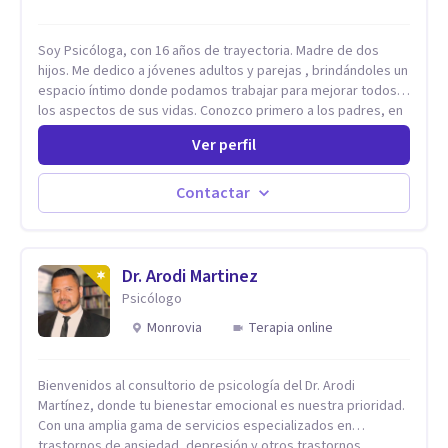
Soy Psicóloga, con 16 años de trayectoria. Madre de dos
hijos. Me dedico a jóvenes adultos y parejas , brindándoles un
espacio íntimo donde podamos trabajar para mejorar todos
los aspectos de sus vidas. Conozco primero a los padres, en
el caso de niños u adolescentes, para luego seguir la terapia
Ver perfil
con sus hijos, apuntalándolos en su futuro personal,
universitario y profesional, siempre conteniendo
paralelamente a los padres y brindándoles un espacio de
Contactar
seguridad. Hago terapia de pareja y adultos con método
integrativo. Más información en: intherapy.today
Dr. Arodi Martinez
Psicólogo
Monrovia
Terapia online
Bienvenidos al consultorio de psicología del Dr. Arodi
Martínez, donde tu bienestar emocional es nuestra prioridad.
Con una amplia gama de servicios especializados en
trastornos de ansiedad, depresión y otros trastornos