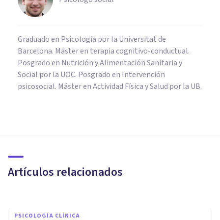
Graduado en Psicología por la Universitat de
Barcelona. Máster en terapia cognitivo-conductual.
Posgrado en Nutrición y Alimentación Sanitaria y
Social por la UOC. Posgrado en Intervención
psicosocial. Máster en Actividad Física y Salud por la UB.
PSICOLOGÍA CLÍNICA
Fobia a los besos (filemafobia):
causas, síntomas y tratamiento
Artículos relacionados
Juan Armando Corbin
PSICOLOGÍA CLÍNICA