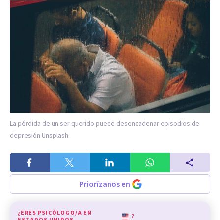
La pérdida de un ser querido puede desencadenar episodios de
depresión.
Unsplash.
Priorízanos en
¿ERES PSICÓLOGO/A EN
?
ESTADOS UNIDOS