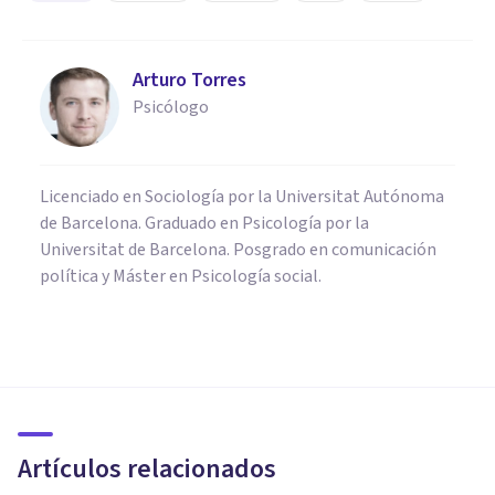
Arturo Torres
Psicólogo
Licenciado en Sociología por la Universitat Autónoma
de Barcelona. Graduado en Psicología por la
Universitat de Barcelona. Posgrado en comunicación
política y Máster en Psicología social.
PSICOLOGÍA CLÍNICA
Duelo por muerte de un
familiar: 5 formas en las que
nos puede afectar
Artículos relacionados
Psicomaster