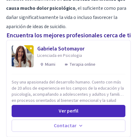
causa mucho dolor psicológico
, el suficiente como para
dañar significativamente la vida o incluso favorecer la
aparición de ideas de suicidio.
Encuentra los mejores profesionales cerca de ti
Gabriela Sotomayor
Licenciada en Psicologia
Miami
Terapia online
Soy una apasionada del desarrollo humano. Cuento con más
de 20 años de experiencia en los campos de la educación y la
psicología, acompañando a adolescentes y adultos y familias
en procesos orientados al bienestar emocional y la salud
mental. Mi visión es contribuir, a través de mi trabajo, a que
Ver perfil
las personas accedan a una vida más digna, plena y con
sentido. Considero que esto es posible cuando
desarrollamos una mayor conciencia de nuestro mundo
Contactar
interior y de la manera en que nuestras experiencias influyen