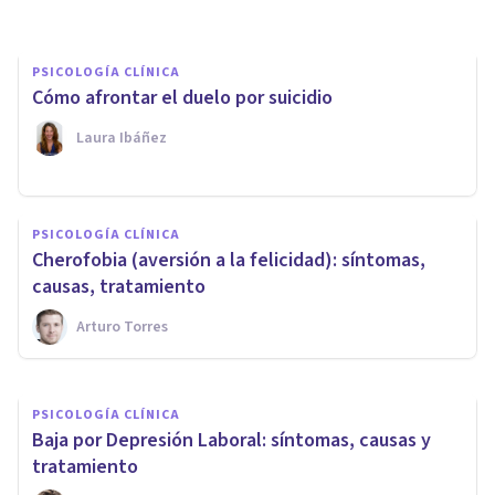
PSICOLOGÍA CLÍNICA
Cómo afrontar el duelo por suicidio
Laura Ibáñez
PSICOLOGÍA CLÍNICA
PSICOLOGÍA CLÍNICA
​10 señales que te indican
Cherofobia (aversión a la felicidad): síntomas,
cuándo acudir al psicólogo
causas, tratamiento
Arturo Torres
Psicología Y Mente
PSICOLOGÍA CLÍNICA
Baja por Depresión Laboral: síntomas, causas y
tratamiento