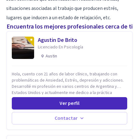
situaciones asociadas al trabajo que producen estrés,
lugares que inducen a un estado de relajación, etc.
Encuentra los mejores profesionales cerca de ti
Agustin De Brito
Licenciado En Psicología
Austin
Hola, cuento con 21 años de labor clínico, trabajando con
problemáticas de Ansiedad, Estrés, depresión y adicciones.
Desarrollé mi profesión en varios centros de Argentina y
Estados Unidos y actualmente me dedico a la práctica
privada. Utilizo terapias cognitivas conductuales basadas en
Ver perfil
evidencia científica con comprobados resultados. Los
objetivos terapéuticos están centrados en brindar
herramientas concretas para el cambio, que permitan
Contactar
desarrollar nuevas habilidades y estrategias basadas en la
salud y calidad de vida.