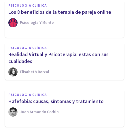
PSICOLOGÍA CLÍNICA
​Los 8 beneficios de la terapia de pareja online
Psicología Y Mente
PSICOLOGÍA CLÍNICA
PSICOLOGÍA CLÍNICA
Hipopotomonstrosesquipedaliofo
Realidad Virtual y Psicoterapia: estas son sus
el miedo irracional a las
cualidades
palabras largas
Elisabeth Berzal
Juan Armando Corbin
PSICOLOGÍA CLÍNICA
Hafefobia: causas, síntomas y tratamiento
Juan Armando Corbin