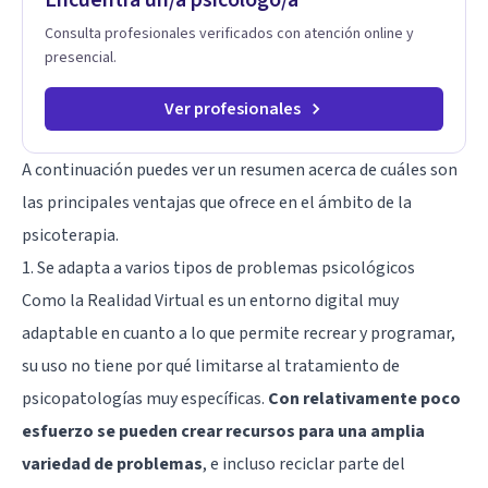
Pero si estás listo(a) para comprender, sanar y transformar la
Consulta profesionales verificados con atención online y
raíz de lo que te ocurre, la Dra. Sandra Milena Jiménez Duque
presencial.
es una de las mejores opciones para acompañarte. Porque
cuando sanas tu mundo interno, cambias tu forma de pensar,
de elegir y de vivir.
Ver profesionales
A continuación puedes ver un resumen acerca de cuáles son
las principales ventajas que ofrece en el ámbito de la
psicoterapia.
1. Se adapta a varios tipos de problemas psicológicos
Como la Realidad Virtual es un entorno digital muy
adaptable en cuanto a lo que permite recrear y programar,
su uso no tiene por qué limitarse al tratamiento de
psicopatologías muy específicas.
Con relativamente poco
esfuerzo se pueden crear recursos para una amplia
variedad de problemas
, e incluso reciclar parte del