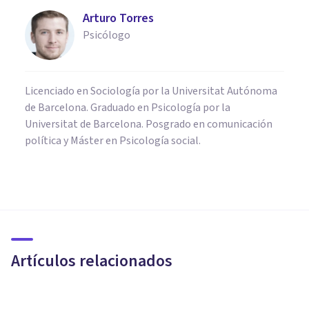
Arturo Torres
Psicólogo
Licenciado en Sociología por la Universitat Autónoma
de Barcelona. Graduado en Psicología por la
Universitat de Barcelona. Posgrado en comunicación
política y Máster en Psicología social.
PSICOLOGÍA CLÍNICA
​Los 10 beneficios del psicólogo
online
Artículos relacionados
Psicología Y Mente