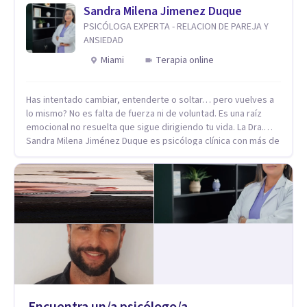
Sandra Milena Jimenez Duque
PSICÓLOGA EXPERTA - RELACION DE PAREJA Y
ANSIEDAD
Miami
Terapia online
Has intentado cambiar, entenderte o soltar… pero vuelves a
lo mismo? No es falta de fuerza ni de voluntad. Es una raíz
emocional no resuelta que sigue dirigiendo tu vida. La Dra.
Sandra Milena Jiménez Duque es psicóloga clínica con más de
10 años de experiencia, reconocida como una de las
profesionales más destacadas en el abordaje profundo de la
ansiedad, la baja autoestima, la dependencia emocional y los
conflictos de pareja. Ha trabajado con pacientes en
diferentes países, acompañando procesos complejos. Su
enfoque terapéutico se diferencia por una premisa clara: no
trabaja el síntoma, trabaja la raíz que lo origina. Su
metodología interviene en tres niveles: regulación del
sistema emocional, reprocesamiento de heridas de la
infancia y reestructuración cognitiva profunda, permitiendo
transformar patrones, emociones y decisiones desde su
Encuentra un/a psicólogo/a
origen. Si buscas un proceso superficial, este no es el lugar.