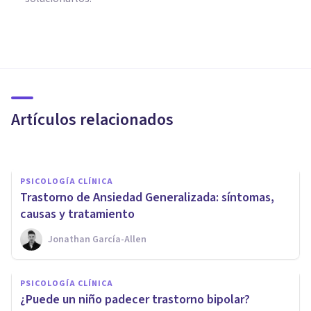
PSICOLOGÍA CLÍNICA
Las 11 mejores apps para
tratar la ansiedad
Artículos relacionados
Jonathan García-Allen
PSICOLOGÍA CLÍNICA
Trastorno de Ansiedad Generalizada: síntomas,
causas y tratamiento
Jonathan García-Allen
PSICOLOGÍA CLÍNICA
Realidad Virtual y
PSICOLOGÍA CLÍNICA
Psicoterapia: estas son sus
¿Puede un niño padecer trastorno bipolar?