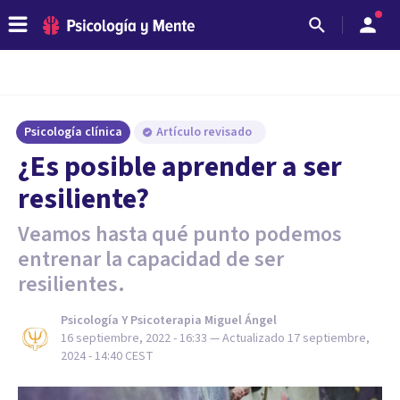
Psicología clínica
Artículo revisado
¿Es posible aprender a ser
resiliente?
Veamos hasta qué punto podemos
entrenar la capacidad de ser
resilientes.
Psicología Y Psicoterapia Miguel Ángel
16 septiembre, 2022 - 16:33
— Actualizado
17 septiembre,
2024 - 14:40
CEST