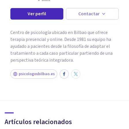
Ver perfil
Contactar
Centro de psicología ubicado en Bilbao que ofrece
terapia presencial y online. Desde 1981 su equipo ha
ayudado a pacientes desde la filosofía de adaptar el
tratamiento a cada caso particular partiendo de una
perspectiva teórica integradora.
psicologosbilbao.es
PSICOLOGÍA CLÍNICA
Siento que todo me da igual:
posibles causas y qué hacer
Artículos relacionados
Mario Arrimada