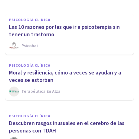
PSICOLOGÍA CLÍNICA
Las 10 razones por las que ir a psicoterapia sin
tener un trastorno
Psicobai
PSICOLOGÍA CLÍNICA
PSICOLOGÍA CLÍNICA
Ninfomanía (adicción al sexo):
Moral y resiliencia, cómo a veces se ayudan y a
causas, síntomas y tratamiento
veces se estorban
Terapéutica En Alza
Arturo Torres
PSICOLOGÍA CLÍNICA
Descubren rasgos inusuales en el cerebro de las
personas con TDAH