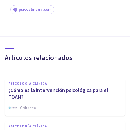
psicoalmeria.com
PSICOLOGÍA CLÍNICA
¿Cómo superar el trastorno de
pánico? 5 ideas clave
Artículos relacionados
Psicomaster
PSICOLOGÍA CLÍNICA
¿Cómo es la intervención psicológica para el
TDAH?
Cribecca
PSICOLOGÍA CLÍNICA
​Pregorexia: mujeres
PSICOLOGÍA CLÍNICA
embarazadas que no quieren