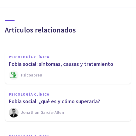
PSICOLOGÍA CLÍNICA
Dermatofagia: síntomas,
causas y tratamiento
Artículos relacionados
Laura Ruiz Mitjana
PSICOLOGÍA CLÍNICA
Fobia social: síntomas, causas y tratamiento
Psicoabreu
PSICOLOGÍA CLÍNICA
Pyrexiofobia: síntomas, causas
PSICOLOGÍA CLÍNICA
y tratamiento
Fobia social: ¿qué es y cómo superarla?
Jonathan García-Allen
Laura Ruiz Mitjana