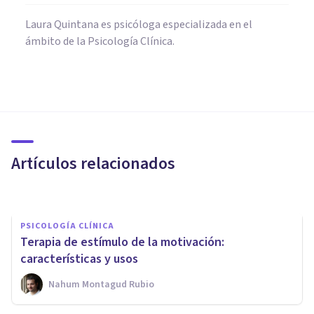
Laura Quintana es psicóloga especializada en el
ámbito de la Psicología Clínica.
PSICOLOGÍA
​Albert Bandura, galardonado
con la Medalla Nacional de la
Ciencia
Artículos relacionados
Jonathan García-Allen
PSICOLOGÍA CLÍNICA
Terapia de estímulo de la motivación:
características y usos
Nahum Montagud Rubio
PSICOLOGÍA CLÍNICA
Terapia de exposición con