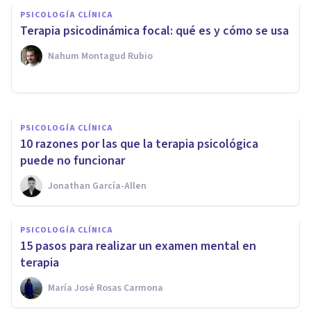
PSICOLOGÍA CLÍNICA
prevención de respuesta: qué
Terapia psicodinámica focal: qué es y cómo se usa
es y cómo se usa
Nahum Montagud Rubio
Oscar Castillero Mimenza
PSICOLOGÍA CLÍNICA
10 razones por las que la terapia psicológica
puede no funcionar
Jonathan García-Allen
PSICOLOGÍA CLÍNICA
15 pasos para realizar un examen mental en
terapia
María José Rosas Carmona