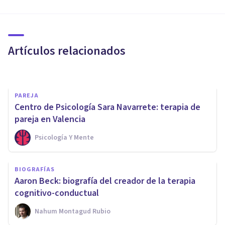
PSICOLOGÍA
​Psicología aplicada: ¿qué es y
cuáles son sus objetivos?
Artículos relacionados
Arturo Torres
PAREJA
Centro de Psicología Sara Navarrete: terapia de
pareja en Valencia
Psicología Y Mente
PSICOLOGÍA CLÍNICA
BIOGRAFÍAS
​Los 7 mejores Másters en
Aaron Beck: biografía del creador de la terapia
terapia psicológica
cognitivo-conductual
Nahum Montagud Rubio
Psicología Y Mente