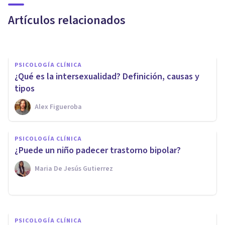
género o trastorno psicológico?
Artículos relacionados
Oscar Castillero Mimenza
PSICOLOGÍA CLÍNICA
¿Qué es la intersexualidad? Definición, causas y
tipos
Alex Figueroba
PSICOLOGÍA CLÍNICA
Terapia antigay: así se
PSICOLOGÍA CLÍNICA
intentaba "curar" la
¿Puede un niño padecer trastorno bipolar?
homosexualidad
Maria De Jesús Gutierrez
Arturo Torres
PSICOLOGÍA CLÍNICA