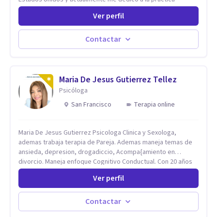
privada. Utilizo terapias cognitivas conductuales basadas en
Ver perfil
evidencia científica con comprobados resultados. Los
objetivos terapéuticos están centrados en brindar
herramientas concretas para el cambio, que permitan
Contactar
desarrollar nuevas habilidades y estrategias basadas en la
salud y calidad de vida.
Maria De Jesus Gutierrez Tellez
Psicóloga
San Francisco
Terapia online
Maria De Jesus Gutierrez Psicologa Clinica y Sexologa,
ademas trabaja terapia de Pareja. Ademas maneja temas de
ansieda, depresion, drogadiccio, Acompa{amiento en
divorcio. Maneja enfoque Cognitivo Conductual. Con 20 años
de experiencia, constantemente capacitandose en las
Ver perfil
diferntes areas de la Salud Mental.
Contactar