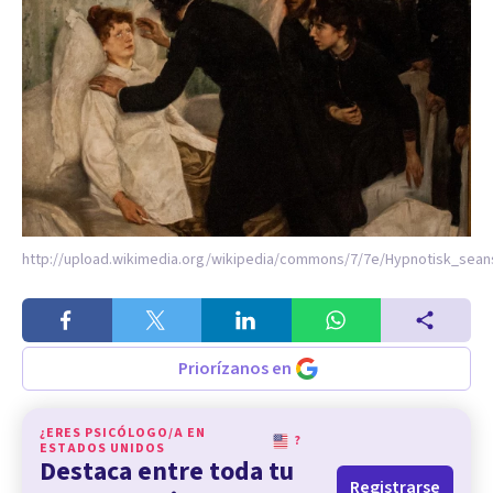
http://upload.wikimedia.org/wikipedia/commons/7/7e/Hypnotisk_sea
Priorízanos en
¿ERES PSICÓLOGO/A EN
?
ESTADOS UNIDOS
Destaca entre toda tu
Registrarse