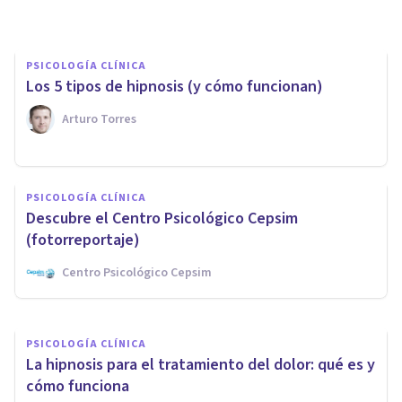
PSICOLOGÍA CLÍNICA
Los 5 tipos de hipnosis (y cómo funcionan)
Arturo Torres
PSICOLOGÍA CLÍNICA
PSICOLOGÍA CLÍNICA
PsicoAbreu: 20 años de
Descubre el Centro Psicológico Cepsim
psicoterapia en Málaga
(fotorreportaje)
Centro Psicológico Cepsim
Psicoabreu
PSICOLOGÍA CLÍNICA
La hipnosis para el tratamiento del dolor: qué es y
cómo funciona