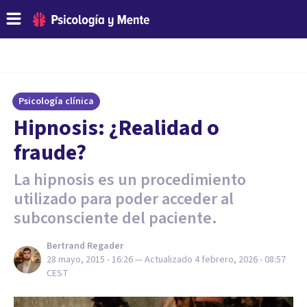
Psicología clínica
Hipnosis: ¿Realidad o
fraude?
La hipnosis es un procedimiento
utilizado para poder acceder al
subconsciente del paciente.
Bertrand Regader
28 mayo, 2015 - 16:26
— Actualizado
4 febrero, 2026 - 08:57
CEST