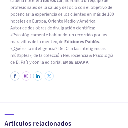
cadena hotelera
Iberostar
, liderando un equipo de
profesionales de la salud y del ocio con el objetivo de
potenciar la experiencia de los clientes en más de 100
hoteles en Europa, Oriente Medio y América.
Autor de dos obras de divulgación científica:
«Psicológicamente hablando: un recorrido por las
maravillas de la mente»
, de
Ediciones Paidós
.
«¿Qué es la inteligencia? Del CI a las inteligencias
múltiples», de la colección Neurociencia & Psicología
de El País y con la editorial
EMSE EDAPP
.
PSICOLOGÍA CLÍNICA
10 mitos sobre la hipnosis,
desmontados y explicados
Artículos relacionados
Bertrand Regader