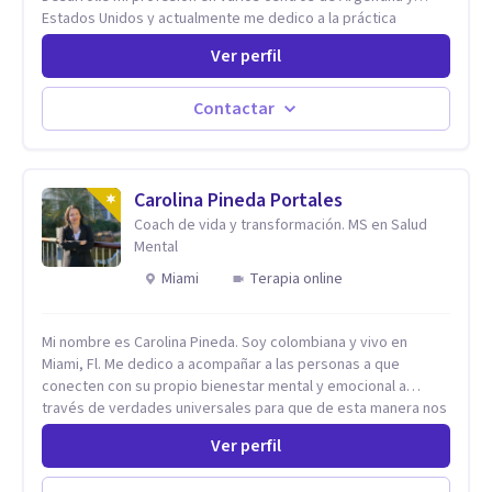
Estados Unidos y actualmente me dedico a la práctica
privada. Utilizo terapias cognitivas conductuales basadas en
Ver perfil
evidencia científica con comprobados resultados. Los
objetivos terapéuticos están centrados en brindar
herramientas concretas para el cambio, que permitan
Contactar
desarrollar nuevas habilidades y estrategias basadas en la
salud y calidad de vida.
Carolina Pineda Portales
Coach de vida y transformación. MS en Salud
Mental
Miami
Terapia online
Mi nombre es Carolina Pineda. Soy colombiana y vivo en
Miami, Fl. Me dedico a acompañar a las personas a que
conecten con su propio bienestar mental y emocional a
través de verdades universales para que de esta manera nos
permitamos navegar por la vida con facilidad, paz y gozo.
Ver perfil
Todo se encuentra en nuestra propia sabiduría. Todo ocurre
de adentro hacia afuera. Un poco (o mucho) de paz mental es