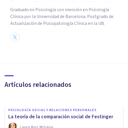
Graduado en Psicología con mención en Psicología
Clínica por la Universidad de Barcelona. Postgrado de
Actualización de Psicopatología Clínica en la UB.
PSICOLOGÍA SOCIAL Y RELACIONES PERSONALES
Identidad grupal: la necesidad
de sentirse parte de algo
Artículos relacionados
Upad Psicología Y Coaching
PSICOLOGÍA SOCIAL Y RELACIONES PERSONALES
La teoría de la comparación social de Festinger
Laura Ruiz Mitjana