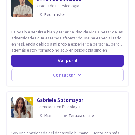
Graduado En Psicología
Bedminster
Es posible sentirse bien y tener calidad de vida a pesar de las
adversidades que estemos afrontando. Me he especializado
en resiliencia debido a mi propia experiencia personal, pero
además estoy formado no solo en psicología sino en
coaching y técnicas de alto impacto centradas en: depresión,
Ver perfil
ansiedad y terapia de parejas. Sé que con el plan correcto y
el acompañamiento adecuado todo el mundo puede observar
cambios en menos de 5 sesiones. Mi experiencia profesional
Contactar
me ha demostrado que no importan las dificultades sino las
herramientas y la ayuda que dispongas para afrontarlas
Gabriela Sotomayor
Licenciada en Psicologia
Miami
Terapia online
Soy una apasionada del desarrollo humano. Cuento con más