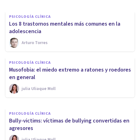
PSICOLOGÍA CLÍNICA
Los 8 trastornos mentales más comunes en la
adolescencia
Arturo Torres
PSICOLOGÍA CLÍNICA
Ligirofobia (miedo a los
PSICOLOGÍA CLÍNICA
sonidos fuertes): síntomas,
Musofobia: el miedo extremo a ratones y roedores
causas y tratamiento
en general
​julia Uliaque Moll
Grecia Guzmán Martínez
PSICOLOGÍA CLÍNICA
Bully-victims: víctimas de bullying convertidas en
agresores
​julia Uliaque Moll