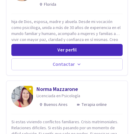
Florida
hija de Dios, esposa, madre y abuela. Desde mi vocación
como psicóloga, unida a más de 30 años de experiencia en el
mundo familiar y humano, acompaño a mujeres y familias a
vivir con mayor paz, claridad y confianza en sí mismas. Creo
profundamente que la vida está hecha de etapas, y que cada
Ver perfil
ciclo —personal, emocional, espiritual y familiar— trae
oportunidades de crecimiento. Por eso utilizo una
combinación de psicología positiva, enfoque humanista,
Contactar
herramientas contemporáneas de bienestar mental y
espiritualidad, para que puedas recorrer tu propio camino
sintiéndote sostenida, acompañada y más segura de quién
eres. Mi misión es ayudarte a ordenar tu mundo interior, sanar
Norma Mazzarone
lo que aún pesa, fortalecer tu autoestima, transformar la
Licenciada en Psicología
relación contigo misma y con quienes amas, y enseñarte
Buenos Aires
Terapia online
herramientas prácticas para navegar la vida familiar con amor,
límites sanos, serenidad y propósito. Trabajo desde una
mirada integral donde la mente, las emociones, la historia
Si estas viviendo conflictos familiares. Crisis matrimoniales.
familiar y la fe se encuentran para crear procesos
Relaciones dificiles. Si estás pasando por un momento de
terapéuticos transformadores, cálidos y profundamente
difícil solución. Si sentís que solo no podes. Si precisas una