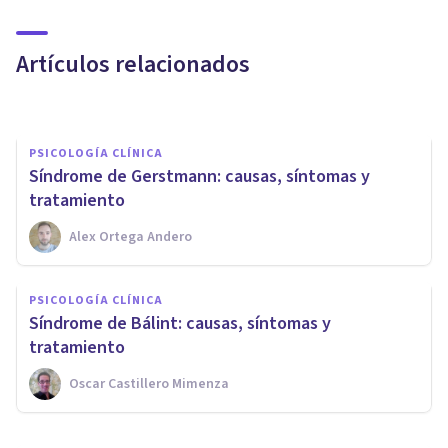
​Afasia Global: síntomas,
causas y tratamiento
Artículos relacionados
Oscar Castillero Mimenza
PSICOLOGÍA CLÍNICA
Síndrome de Gerstmann: causas, síntomas y
tratamiento
Alex Ortega Andero
PSICOLOGÍA CLÍNICA
PSICOLOGÍA CLÍNICA
​Esclerosis múltiple: tipos,
Síndrome de Bálint: causas, síntomas y
síntomas y posibles causas
tratamiento
Oscar Castillero Mimenza
Oscar Castillero Mimenza