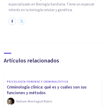
especializado en Biología Sanitaria. Tiene un especial
interés en la biología celular y genética.
PSICOLOGÍA CLÍNICA
HiTOP (Hierarchical Taxonomy
of Psychopathology): una
posible alternativa al DSM
Artículos relacionados
Oscar Castillero Mimenza
PSICOLOGÍA FORENSE Y CRIMINALÍSTICA
Criminología clínica: qué es y cuáles son sus
funciones y métodos
Nahum Montagud Rubio
PSICOLOGÍA CLÍNICA