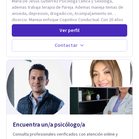
Maria De Jesus Gutierrez Psicologa Clinica y Sexologa,
vida y relaciones personales.
ademas trabaja terapia de Pareja. Ademas maneja temas de
ansieda, depresion, drogadiccio, Acompa{amiento en
divorcio. Maneja enfoque Cognitivo Conductual. Con 20 años
de experiencia, constantemente capacitandose en las
Ver perfil
diferntes areas de la Salud Mental.
Contactar
Encuentra un/a psicólogo/a
Consulta profesionales verificados con atención online y