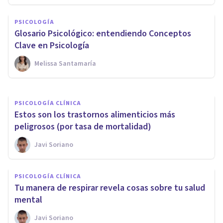
Una nueva tecnología detecta
PSICOLOGÍA
el Parkinson 15 años antes con
Glosario Psicológico: entendiendo Conceptos
IA
Clave en Psicología
Melissa Santamaría
Nerea Moreno
PSICOLOGÍA CLÍNICA
Estos son los trastornos alimenticios más
peligrosos (por tasa de mortalidad)
Javi Soriano
PSICOLOGÍA CLÍNICA
Tu manera de respirar revela cosas sobre tu salud
mental
Javi Soriano