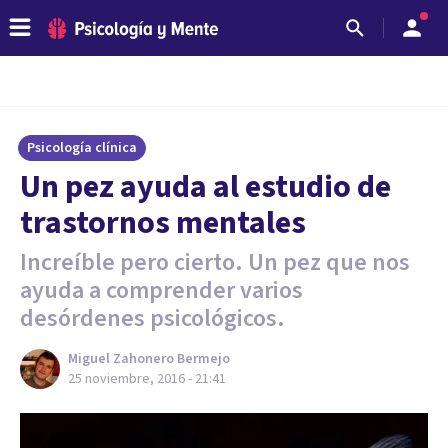
Psicología clínica
​Un pez ayuda al estudio de
trastornos mentales
Increíble pero cierto. Un pez que nos
ayuda a comprender varios
desórdenes psicológicos.
Miguel Zahonero Bermejo
25 noviembre, 2016 - 21:41