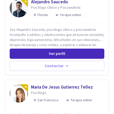
Alejandro Saucedo
Psicólogo Clínico y Psicoanalista
Florida
Terapia online
Soy Alejandro Saucedo, psicólogo clínico y psicoanalista.
Acompaño a adultos y adolescentes que atraviesan ansiedad,
depresión, baja autoestima, dificultades en sus relaciones,
terapia de pareja y crisis vitales, a explorar y elaborar en
profundidad los conflictos internos que generan malestar en
Ver perfil
su presente. A través del proceso psicoanalítico de
autoconocimiento y análisis, es posible acceder a las
historias personales, elaborar las experiencias del pasado y
Contactar
resignificarlas, liberando su influencia para construir un futuro
con mayor libertad y autenticidad. La terapia psicoanalítica
crea un espacio de verbalización libre y sin filtros. A través de
esta conversación abierta y del trabajo analítico conjunto, se
Maria De Jesus Gutierrez Tellez
exploran las vivencias que aún condicionan el presente, se les
Psicóloga
otorga un nuevo sentido y se transforma su impacto
San Francisco
Terapia online
emocional. De esta forma, los pacientes logran mayor
claridad sobre sí mismos, reducen significativamente su
sufrimiento y alcanzan cambios profundos y duraderos en su