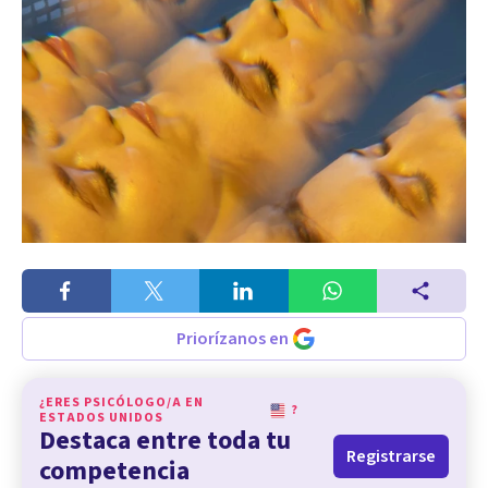
Priorízanos en
¿ERES PSICÓLOGO/A EN
?
ESTADOS UNIDOS
Destaca entre toda tu
Registrarse
competencia