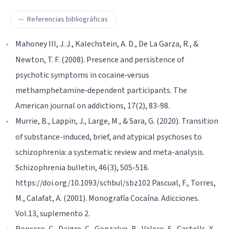
Referencias bibliográficas
Mahoney III, J. J., Kalechstein, A. D., De La Garza, R., &
Newton, T. F. (2008). Presence and persistence of
psychotic symptoms in cocaine‐versus
methamphetamine‐dependent participants. The
American journal on addictions, 17(2), 83-98.
Murrie, B., Lappin, J., Large, M., & Sara, G. (2020). Transition
of substance-induced, brief, and atypical psychoses to
schizophrenia: a systematic review and meta-analysis.
Schizophrenia bulletin, 46(3), 505-516.
https://doi.org/10.1093/schbul/sbz102 Pascual, F., Torres,
M., Calafat, A. (2001). Monografía Cocaína. Adicciones.
Vol.13, suplemento 2.
Roncero, C., Daigre, C., Gonzalvo, B., Valero, S., Castells, X.,