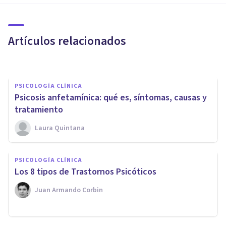
consumo de Drogas puede
causar un Trauma?
Artículos relacionados
Froilán Ibáñez Recatalá
PSICOLOGÍA CLÍNICA
Psicosis anfetamínica: qué es, síntomas, causas y
tratamiento
Laura Quintana
PSICOLOGÍA CLÍNICA
PSICOLOGÍA CLÍNICA
¿Cómo ayudar a una persona
Los 8 tipos de Trastornos Psicóticos
alcohólica a no recaer?
Juan Armando Corbin
Clínicas Cita