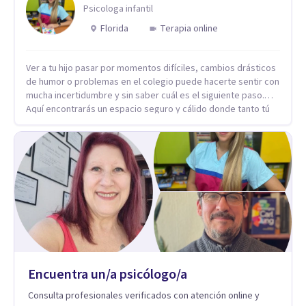
Psicologa infantil
Florida
Terapia online
Ver a tu hijo pasar por momentos difíciles, cambios drásticos
de humor o problemas en el colegio puede hacerte sentir con
mucha incertidumbre y sin saber cuál es el siguiente paso.
Aquí encontrarás un espacio seguro y cálido donde tanto tú
como tus hijos se sentirán realmente escuchados,
comprendidos y apoyados para recuperar la tranquilidad en
casa. Me especializo en guiar a familias a través de
herramientas prácticas y dinámicas adaptadas a la edad de
cada menor, dejando de lado las etiquetas y los tecnicismos.
Mi forma de trabajar se centra en entender las emociones
que hay detrás del comportamiento, ayudándoles a
desarrollar la confianza necesaria para superar sus retos y
fortaleciendo la comunicación entre ustedes. Acompaño a
niños y adolescentes que están lidiando con la ansiedad, la
timidez, la rebeldía o dificultades escolares, así como a
Encuentra un/a psicólogo/a
padres que buscan orientación y pautas claras para educar
sin perder la paciencia ni el control. Si estás listo para dar el
Consulta profesionales verificados con atención online y
primer paso hacia una convivencia familiar más armoniosa,