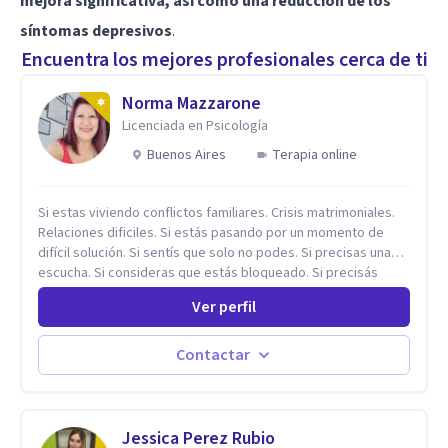
mejora significativa, así como una reducción de los
síntomas depresivos
.
Encuentra los mejores profesionales cerca de ti
Norma Mazzarone
Licenciada en Psicología
Buenos Aires
Terapia online
Si estas viviendo conflictos familiares. Crisis matrimoniales.
Relaciones dificiles. Si estás pasando por un momento de
difícil solución. Si sentís que solo no podes. Si precisas una
escucha. Si consideras que estás bloqueado. Si precisás
comprensión. Si no logras definir proyectos, objetivos,
Ver perfil
sueños, deseos. Si pensás que lo que te pasa no es tan
grave, pero podría ayudar. Si estás en adicciones y tu
intención es hacer algo con lo que te está pasando. No dudes
Contactar
en comunicarte a fin de comenzar a resolver la situación que
está generando esa angustia.
Jessica Perez Rubio