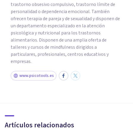
trastorno obsesivo compulsivo, trastorno límite de
personalidad o dependencia emocional. También
ofrecen terapia de pareja y de sexualidad y disponen de
un departamento especializado en la atención
psicológica y nutricional para los trastornos
alimentarios. Disponen de una amplia oferta de
talleres y cursos de mindfulness dirigidos a
particulares, profesionales, centros educativos y
empresas.
www.psicotools.es
PSICOLOGÍA CLÍNICA
¿Qué es el entrenamiento
cognitivo en la tercera edad?
Artículos relacionados
Tomás Santa Cecilia