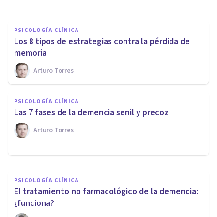
PSICOLOGÍA CLÍNICA
Los 8 tipos de estrategias contra la pérdida de
memoria
Arturo Torres
PSICOLOGÍA CLÍNICA
PSICOLOGÍA CLÍNICA
Terapia ocupacional: tipos y
Las 7 fases de la demencia senil y precoz
utilización en Psicología
Arturo Torres
Oscar Castillero Mimenza
PSICOLOGÍA CLÍNICA
El tratamiento no farmacológico de la demencia:
¿funciona?