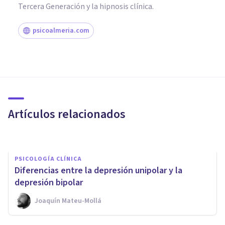
Tercera Generación y la hipnosis clínica.
psicoalmeria.com
PSICOLOGÍA CLÍNICA
¿Por qué doy muchas vueltas
en la cama cuando duermo?
Artículos relacionados
Laura Ruiz Mitjana
PSICOLOGÍA CLÍNICA
Diferencias entre la depresión unipolar y la
depresión bipolar
Joaquín Mateu-Mollá
PSICOLOGÍA CLÍNICA
Las 7 principales diferencias