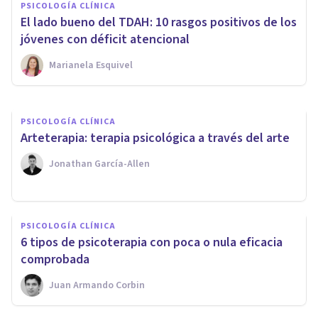
PSICOLOGÍA CLÍNICA
Mindfulness en Vallcarca: así
​El lado bueno del TDAH: 10 rasgos positivos de los
trabaja el centro Psicotools
jóvenes con déficit atencional
Marianela Esquivel
Arturo Torres
PSICOLOGÍA CLÍNICA
​Arteterapia: terapia psicológica a través del arte
Jonathan García-Allen
PSICOLOGÍA CLÍNICA
6 tipos de psicoterapia con poca o nula eficacia
comprobada
Juan Armando Corbin