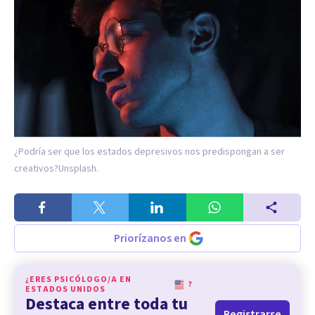
¿Podría ser que los estados depresivos nos predispongan a ser
creativos?
Unsplash.
Priorízanos en
¿ERES PSICÓLOGO/A EN
?
ESTADOS UNIDOS
Destaca entre toda tu
Registrarse