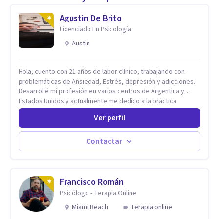
Agustin De Brito
Licenciado En Psicología
Austin
Hola, cuento con 21 años de labor clínico, trabajando con
problemáticas de Ansiedad, Estrés, depresión y adicciones.
Desarrollé mi profesión en varios centros de Argentina y
Estados Unidos y actualmente me dedico a la práctica
privada. Utilizo terapias cognitivas conductuales basadas en
Ver perfil
evidencia científica con comprobados resultados. Los
objetivos terapéuticos están centrados en brindar
herramientas concretas para el cambio, que permitan
Contactar
desarrollar nuevas habilidades y estrategias basadas en la
salud y calidad de vida.
Francisco Román
Psicólogo - Terapia Online
Miami Beach
Terapia online