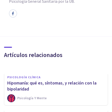
Psicología General Sanitaria por la UB.
PSICOLOGÍA CLÍNICA
El Síndrome de Peter Pan:
adultos atrapados en Nunca
Jamás
Artículos relacionados
Anna Gimeno
PSICOLOGÍA CLÍNICA
Hipomanía: qué es, síntomas, y relación con la
bipolaridad
Psicología Y Mente
MEDITACIÓN Y MINDFULNESS