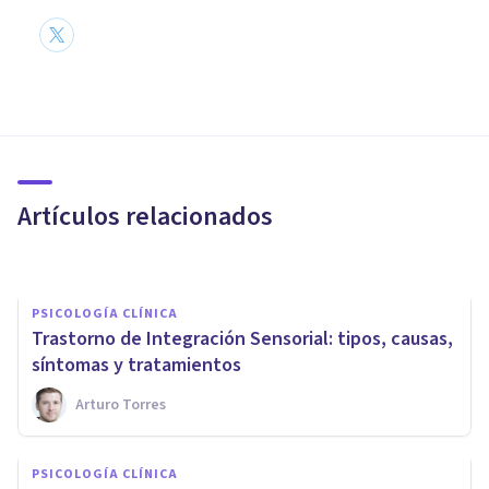
PSICOLOGÍA CLÍNICA
Colpocefalia: qué es, causas,
síntomas y tratamiento
Artículos relacionados
Arturo Torres
PSICOLOGÍA CLÍNICA
Trastorno de Integración Sensorial: tipos, causas,
síntomas y tratamientos
Arturo Torres
PSICOLOGÍA CLÍNICA
Estimulación magnética
PSICOLOGÍA CLÍNICA
transcraneal: tipos y usos en