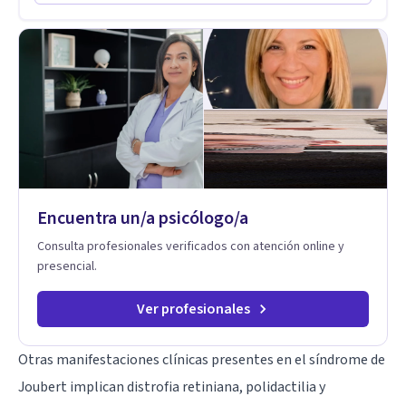
Trabajo sobre el sistema nervioso — el mecanismo que
produce esos patrones — para que dejen de gobernar tu
vida. El resultado no es sentirse "mejor" por un rato. Es que el
patrón cambie.
Encuentra un/a psicólogo/a
Consulta profesionales verificados con atención online y
presencial.
Ver profesionales
Otras manifestaciones clínicas presentes en el síndrome de
Joubert implican distrofia retiniana, polidactilia y