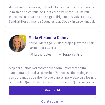
Has intentado cambiar, entenderte o soltar… pero vuelves a
lo mismo? No es falta de fuerza ni de voluntad. Es una raíz
emocional no resuelta que sigue dirigiendo tu vida. La Dra.
Sandra Milena Jiménez Duque es psicóloga clínica con más de
10 años de experiencia, reconocida como una de las
profesionales más destacadas en el abordaje profundo de la
ansiedad, la baja autoestima, la dependencia emocional y los
Maria Alejandra Dabos
conflictos de pareja. Ha trabajado con pacientes en
Neuro-Liderazgo & Psicoterapia | External Brain
diferentes países, acompañando procesos complejos. Su
Partner para C-Suite
enfoque terapéutico se diferencia por una premisa clara: no
trabaja el síntoma, trabaja la raíz que lo origina. Su
Los Angeles
Terapia online
metodología interviene en tres niveles: regulación del
sistema emocional, reprocesamiento de heridas de la
Alejandra Dabos Neurosicoeducadora · Psicoterapeuta ·
infancia y reestructuración cognitiva profunda, permitiendo
Fundadora del Real Mind Method™ Llevo 20 años trabajando
transformar patrones, emociones y decisiones desde su
con personas que saben lo que quieren pero algo en ellos no
origen. Si buscas un proceso superficial, este no es el lugar.
responde. Que el estrés les roba la claridad. Que reaccionan
Pero si estás listo(a) para comprender, sanar y transformar la
antes de pensar y después se arrepienten. Que las
raíz de lo que te ocurre, la Dra. Sandra Milena Jiménez Duque
Ver perfil
relaciones importantes se desgastan sin poder detenerlo. Mi
es una de las mejores opciones para acompañarte. Porque
enfoque combina la neurociencia del comportamiento con la
cuando sanas tu mundo interno, cambias tu forma de pensar,
psicoterapia de profundidad. No trabajo sobre los síntomas.
de elegir y de vivir.
Contactar