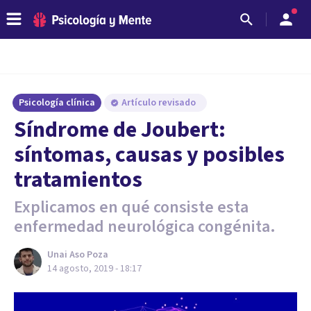
Psicología clínica
Artículo revisado
Síndrome de Joubert:
síntomas, causas y posibles
tratamientos
Explicamos en qué consiste esta
enfermedad neurológica congénita.
Unai Aso Poza
14 agosto, 2019 - 18:17