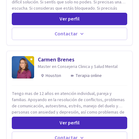
difícil solución. Si sentís que solo no podes. Si precisas una
escucha. Si consideras que estás bloqueado. Si precisás
comprensión. Si no logras definir proyectos, objetivos,
Ver perfil
sueños, deseos. Si pensás que lo que te pasa no es tan
grave, pero podría ayudar. Si estás en adicciones y tu
intención es hacer algo con lo que te está pasando. No dudes
Contactar
en comunicarte a fin de comenzar a resolver la situación que
está generando esa angustia.
Carmen Brenes
Master en Consejeria Clinica y Salud Mental
Houston
Terapia online
Tengo mas de 12 años en atención individual, pareja y
familias. Apoyando en la resolución de conflictos, problemas
de comunicación, autoestima, estrés, manejo del duelo y
personas con ansiedad y depresión, así como problemas de
conducta y comportamiento. Desarrollo de personas
Ver perfil
maximizando su potencial y elevando su desempeño.
Estableciendo metas a corto y largo plazo, es vital para la
vida de cada uno tener su propia vision.
Contactar