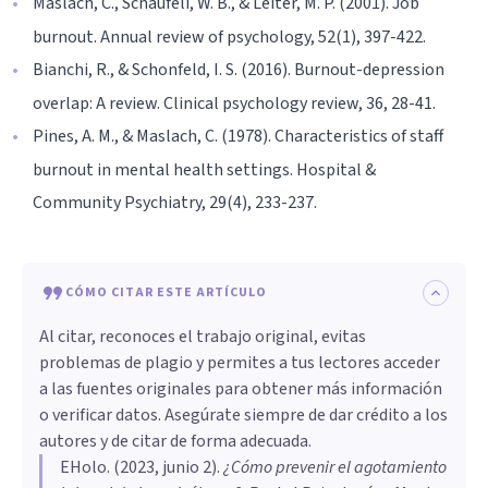
Maslach, C., Schaufeli, W. B., & Leiter, M. P. (2001). Job
burnout. Annual review of psychology, 52(1), 397-422.
Bianchi, R., & Schonfeld, I. S. (2016). Burnout-depression
overlap: A review. Clinical psychology review, 36, 28-41.
Pines, A. M., & Maslach, C. (1978). Characteristics of staff
burnout in mental health settings. Hospital &
Community Psychiatry, 29(4), 233-237.
CÓMO CITAR ESTE ARTÍCULO
Al citar, reconoces el trabajo original, evitas
problemas de plagio y permites a tus lectores acceder
a las fuentes originales para obtener más información
o verificar datos. Asegúrate siempre de dar crédito a los
autores y de citar de forma adecuada.
EHolo
. (
2023, junio 2
).
¿Cómo prevenir el agotamiento