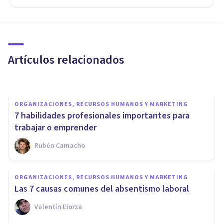
Salud laboral: ¿qué factores
afectan a la salud de los
trabajadores?
Artículos relacionados
Jonathan García-Allen
ORGANIZACIONES, RECURSOS HUMANOS Y MARKETING
7 habilidades profesionales importantes para
trabajar o emprender
Rubén Camacho
ORGANIZACIONES, RECURSOS HUMANOS Y MARKETING
Síndrome de Estocolmo
ORGANIZACIONES, RECURSOS HUMANOS Y MARKETING
laboral: qué es, síntomas, y
Las 7 causas comunes del absentismo laboral
qué hacer
Valentín Elorza
Nahum Montagud Rubio