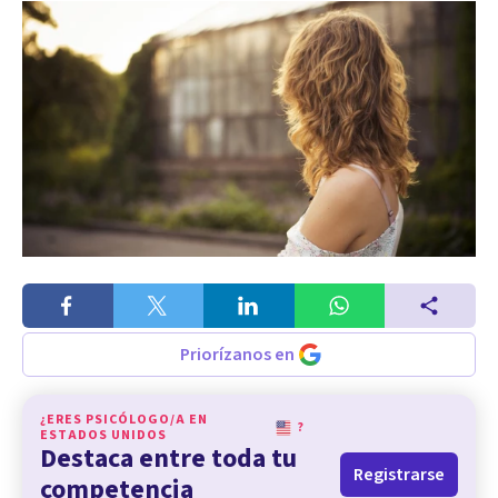
Priorízanos en
¿ERES PSICÓLOGO/A EN
?
ESTADOS UNIDOS
Destaca entre toda tu
Registrarse
competencia