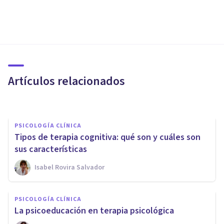
PSICOLOGÍA CLÍNICA
Trastorno de Ansiedad
Generalizada: síntomas,
causas y tratamiento
Artículos relacionados
Jonathan García-Allen
PSICOLOGÍA CLÍNICA
Tipos de terapia cognitiva: qué son y cuáles son
sus características
Isabel Rovira Salvador
PSICOLOGÍA CLÍNICA
PSICOLOGÍA CLÍNICA
Los 16 motivos de consulta
La psicoeducación en terapia psicológica
psicológica más comunes