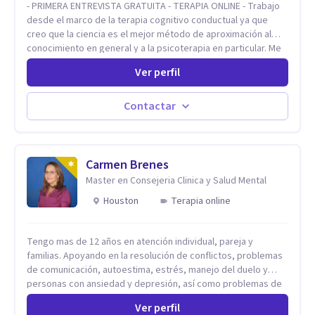
- PRIMERA ENTREVISTA GRATUITA - TERAPIA ONLINE - Trabajo
desde el marco de la terapia cognitivo conductual ya que
creo que la ciencia es el mejor método de aproximación al
conocimiento en general y a la psicoterapia en particular. Me
interesan los procesos de cambio conductual por los que una
Ver perfil
persona pueda alcanzar sus objetivos, transitando,
aceptando y modificando sus patrones cognitivos y
emocionales. Abordo patologías específicas como trastornos
Contactar
de ansiedad y del ánimo, y también crisis vitales y procesos
de crecimiento personal.
Carmen Brenes
Master en Consejeria Clinica y Salud Mental
Houston
Terapia online
Tengo mas de 12 años en atención individual, pareja y
familias. Apoyando en la resolución de conflictos, problemas
de comunicación, autoestima, estrés, manejo del duelo y
personas con ansiedad y depresión, así como problemas de
conducta y comportamiento. Desarrollo de personas
Ver perfil
maximizando su potencial y elevando su desempeño.