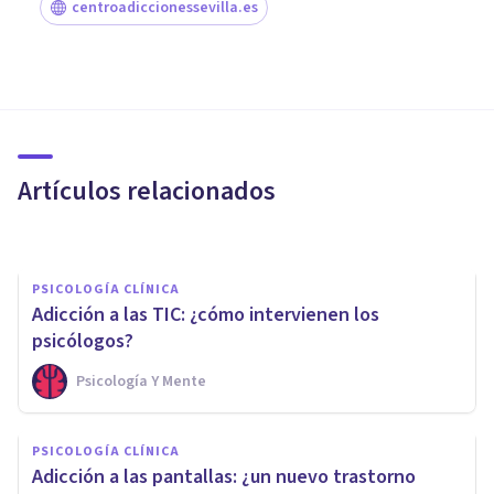
centroadiccionessevilla.es
PSICOLOGÍA CLÍNICA
Patología dual: causas y
tratamientos y trastornos
asociados
Artículos relacionados
Isabel Rovira Salvador
PSICOLOGÍA CLÍNICA
Adicción a las TIC: ¿cómo intervienen los
psicólogos?
Psicología Y Mente
PSICOLOGÍA CLÍNICA
Por qué acudir a un psiquiatra:
PSICOLOGÍA CLÍNICA
9 razones por las que ir a su
Adicción a las pantallas: ¿un nuevo trastorno