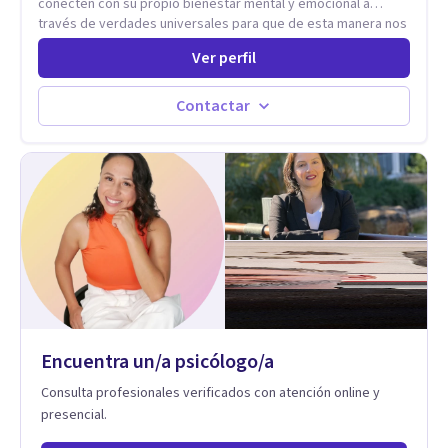
conecten con su propio bienestar mental y emocional a
través de verdades universales para que de esta manera nos
permitamos navegar por la vida con facilidad, paz y gozo.
Ver perfil
Todo se encuentra en nuestra propia sabiduría. Todo ocurre
de adentro hacia afuera. Un poco (o mucho) de paz mental es
lo que necesitamos, todos. Empecemos por aqui.
Contactar
Encuentra un/a psicólogo/a
Consulta profesionales verificados con atención online y
presencial.