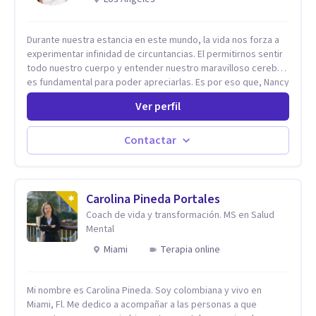
Durante nuestra estancia en este mundo, la vida nos forza a
experimentar infinidad de circuntancias. El permitirnos sentir
todo nuestro cuerpo y entender nuestro maravilloso cerebro,
es fundamental para poder apreciarlas. Es por eso que, Nancy
Damian esta dispuesta a brindarte una mano amiga atravez de
Ver perfil
herramientas fundamentales para crecer y fortalecer tu
mente, alma y SER. El cómo percibimos y manejamos
nuestros diarios sucesos es el detonator que nos lleva al
Contactar
resultado de efectos impactantes que se nos quedaran
memorables. Ayudar a otros seres humanos a disfrutar de la
hermosa vida que hay, es mi placer y deleite ya que ser FELIZ
es derecho de toda la GENTE.
Carolina Pineda Portales
Coach de vida y transformación. MS en Salud
Mental
Miami
Terapia online
Mi nombre es Carolina Pineda. Soy colombiana y vivo en
Miami, Fl. Me dedico a acompañar a las personas a que